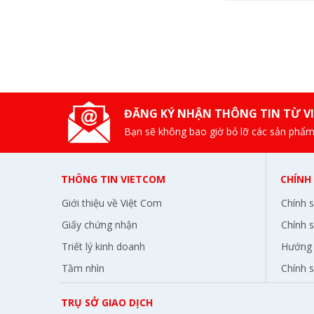
Lexmark
Olivetti
BKAV
Pantum
FujiFilm
ĐĂNG KÝ NHẬN THÔNG TIN TỪ V
Sindoh
Bạn sẽ không bao giờ bỏ lỡ các sản phẩm
THÔNG TIN VIETCOM
CHÍNH
Giới thiệu về Việt Com
Chính 
Giấy chứng nhận
Chính s
Triết lý kinh doanh
Hướng 
Tầm nhìn
Chính 
TRỤ SỞ GIAO DỊCH