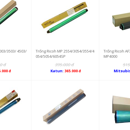
003/3503/ 4503/
Trống Ricoh MP 2554/3054/3554/4
Trống Ricoh AF
054/5054/6054SP
MP4000
0 đ
395.000 đ
515
Katun:
Mitsubi
5.000 đ
365.000 đ