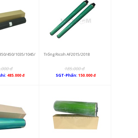
350/450/1035/1045/
Trống Ricoh AF2015/2018
.000 đ
185.000 đ
shi:
SGT-Phấn:
485.000 đ
150.000 đ