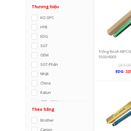
Thương hiệu
KO OPC
HYB
EDG
SGT
Trống Ricoh MPC3
OEM
5503/6003
SGT-Phấn
265.00
EDG:
22
Nhật
China
Katun
CET - OEM
Theo hãng
Mitsubishi
Brother
FUJI
Canon
CET