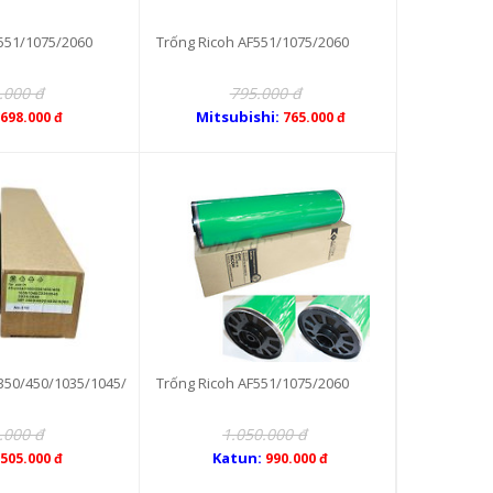
551/1075/2060
Trống Ricoh AF551/1075/2060
.000 đ
795.000 đ
Mitsubishi:
698.000 đ
765.000 đ
350/450/1035/1045/
Trống Ricoh AF551/1075/2060
.000 đ
1.050.000 đ
Katun:
505.000 đ
990.000 đ