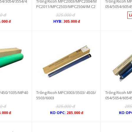
54/3054/3554/4
Trống Ricoh MPC2003/MPC2004/M
Trống Ricoh MP
PC2011/MPC2503/MPC2504/IM C2
054/5054/6054
000
0 đ
325.000 đ
L
HYB:
.000 đ
305.000 đ
0/450/1035/MP40
Trống Ricoh MPC3003/3503/ 4503/
Trống Ricoh MP
5503/6003
054/5054/6054
0 đ
325.000 đ
285
KO OPC:
KO OP
5.000 đ
285.000 đ