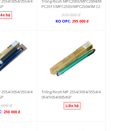
 2554/3054/3554/4
Trống Ricoh MPC2003/MPC2004/M
SP
PC2011/MPC2503/MPC2504/IM C2
000
315.000 đ
iên hệ
KO OPC:
295.000 đ
 2554/3054/3554/4
Trống Ricoh MP 2554/3054/3554/4
SP
054/5054/6054SP
.000 đ
Liên hệ
C:
250.000 đ