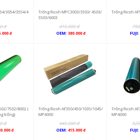
54/3054/3554/4
Trống Ricoh MPC3003/3503/ 4503/
Trống Ricoh AF
5503/6003
0 đ
415.000 đ
750
OEM:
FUJI:
5.000 đ
380.000 đ
02/7502/8002 (
Trống Ricoh AF350/450/1035/1045/
Trống Ricoh AF
g trống)
MP4000
MP4000
0 đ
445.000 đ
525
OEM:
FUJI:
0.000 đ
415.000 đ