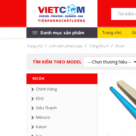
Danh mục sản phẩm
Trang chủ
Gi
Trang chủ
Linh kiện photocopy
Trống/Drum
Ricoh
TÌM KIẾM THEO MODEL
RICOH
Chính hãng
EDG
Siêu Thanh
Mitsuco
Katun