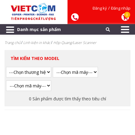
/
Đăng ký
Đăng nhập
0
Danh mục sản phẩm
Trang chủ
Linh kiện in khác
Hộp Quang/Laser Scanner
TÌM KIẾM THEO MODEL
0 Sản phẩm được tìm thấy theo tiêu chí