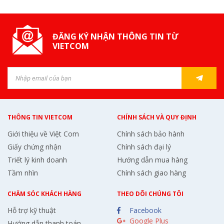
ĐĂNG KÝ NHẬN THÔNG TIN TỪ
VIETCOM
THÔNG TIN VIETCOM
CHÍNH SÁCH VÀ QUY ĐỊNH
Giới thiệu về Việt Com
Chính sách bảo hành
Giấy chứng nhận
Chính sách đại lý
Triết lý kinh doanh
Hướng dẫn mua hàng
Tầm nhìn
Chính sách giao hàng
CHĂM SÓC KHÁCH HÀNG
THEO DÕI CHÚNG TÔI
Hỗ trợ kỹ thuật
Facebook
Google Plus
Hướng dẫn thanh toán