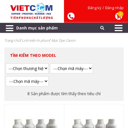
/
Đăng ký
Đăng nhập
0
Danh mục sản phẩm
Trang chủ
Linh kiện In phun
Mực Dye Canon
TÌM KIẾM THEO MODEL
8 Sản phẩm được tìm thấy theo tiêu chí