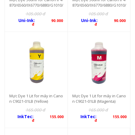
870/6560/IX6770/6880/G1010/
870/6560/IX6770/6880/G1010/
1020/2010/3010 (Yellow)
1020/2010/3010 (BK)
105.000 đ
105.000 đ
Uni-Ink:
Uni-Ink:
90.000
90.000
đ
đ
Mực Dye 1 Lit for máy in Cano
Mực Dye 1 Lit for máy in Cano
n C9021-01LB (Yellow)
n C9021-01LB (Magenta)
165.000 đ
165.000 đ
InkTec:
InkTec:
155.000
155.000
đ
đ