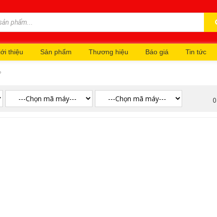
ới thiệu
Sản phẩm
Thương hiệu
Báo giá
Tin tức
P
0