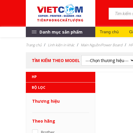
Danh mục sản phẩm
Trang chủ
Gi
Trang chủ
Linh kiện in khác
Main Nguồn/Power Board
H
TÌM KIẾM THEO MODEL
HP
BỘ LỌC
Thương hiệu
Theo hãng
Brother