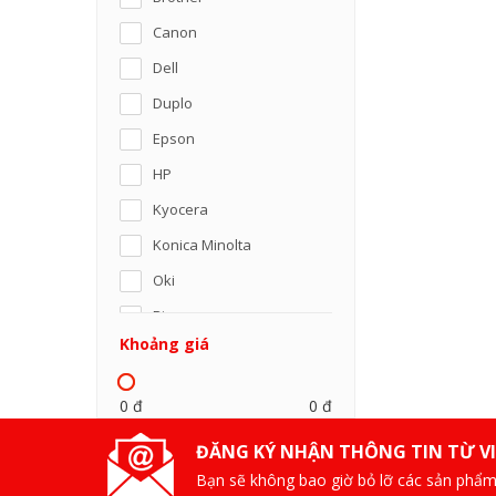
Canon
Dell
Duplo
Epson
HP
Kyocera
Konica Minolta
Oki
Riso
Khoảng giá
Panasonic
SamSung
0 đ
0 đ
Ricoh
ĐĂNG KÝ NHẬN THÔNG TIN TỪ V
Sharp
Bạn sẽ không bao giờ bỏ lỡ các sản phẩm
Xerox