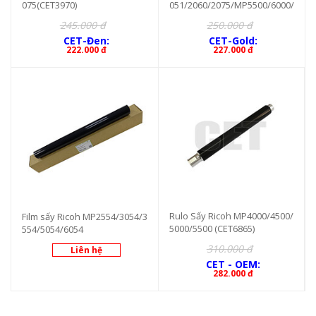
075(CET3970)
051/2060/2075/MP5500/6000/
6500 (CET3970G)
245.000 đ
250.000 đ
CET-Đen:
CET-Gold:
222.000 đ
227.000 đ
Rulo Sấy Ricoh MP4000/4500/
Film sấy Ricoh MP2554/3054/3
5000/5500 (CET6865)
554/5054/6054
310.000 đ
Liên hệ
CET - OEM:
282.000 đ