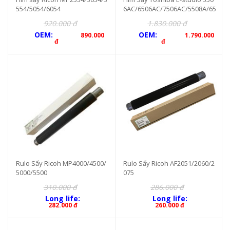
554/5054/6054
6AC/6506AC/7506AC/5508A/65
08A/7508A/8508A
920.000 đ
1.830.000 đ
OEM:
OEM:
890.000
1.790.000
đ
đ
Rulo Sấy Ricoh MP4000/4500/
Rulo Sấy Ricoh AF2051/2060/2
5000/5500
075
310.000 đ
286.000 đ
Long life:
Long life:
282.000 đ
260.000 đ