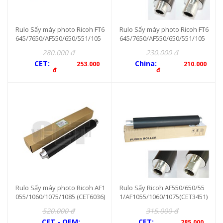
Rulo Sấy máy photo Ricoh FT6
Rulo Sấy máy photo Ricoh FT6
645/7650/AF550/650/551/105
645/7650/AF550/650/551/105
5/1060/1075 (CET3071)
5/1060/1075
280.000 đ
230.000 đ
CET:
China:
253.000
210.000
đ
đ
Rulo Sấy máy photo Ricoh AF1
Rulo Sấy Ricoh AF550/650/55
055/1060/1075/1085 (CET6036)
1/AF1055/1060/1075(CET3451)
520.000 đ
315.000 đ
CET - OEM:
CET:
285.000