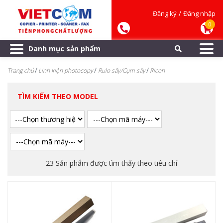
/
Đăng ký
Đăng nhập
0
Danh mục sản phẩm
Trang chủ
Linh kiện photocopy
Rulo sấy/Cụm sấy
Ricoh
TÌM KIẾM THEO MODEL
23 Sản phẩm được tìm thấy theo tiêu chí