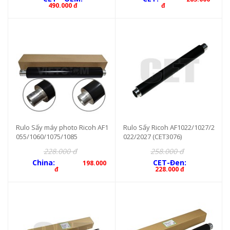
490.000 đ
đ
Rulo Sấy máy photo Ricoh AF1
Rulo Sấy Ricoh AF1022/1027/2
055/1060/1075/1085
022/2027 (CET3076)
228.000 đ
258.000 đ
China:
CET-Đen:
198.000
đ
228.000 đ