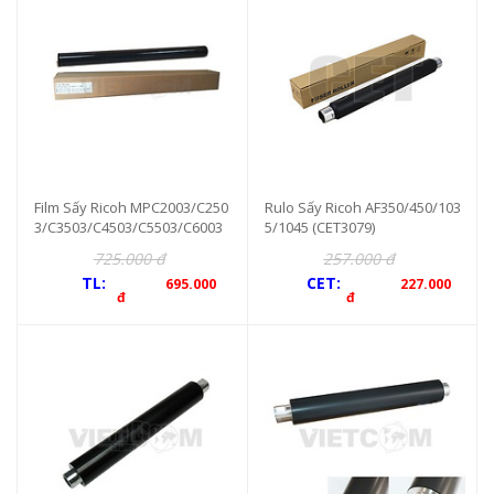
Film Sấy Ricoh MPC2003/C250
Rulo Sấy Ricoh AF350/450/103
3/C3503/C4503/C5503/C6003
5/1045 (CET3079)
725.000 đ
257.000 đ
TL:
CET:
695.000
227.000
đ
đ