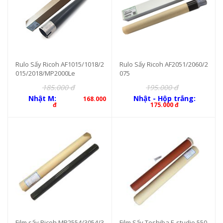
Rulo Sấy Ricoh AF1015/1018/2
Rulo Sấy Ricoh AF2051/2060/2
015/2018/MP2000Le
075
185.000 đ
195.000 đ
Nhật M:
Nhật - Hộp trắng:
168.000
đ
175.000 đ
Film sấy Ricoh MP2554/3054/3
Film Sấy Toshiba E-studio 550