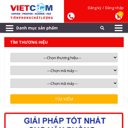
/
Đăng ký
Đăng nhập
0
Danh mục sản phẩm
TÌM THƯƠNG HIỆU
TÌM KIẾM