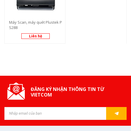
Máy Scan, máy quét Plustek P
S288
Liên hệ
ĐĂNG KÝ NHẬN THÔNG TIN TỪ
VIETCOM