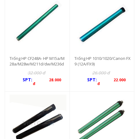
Trống HP CF248A- HP M15a/M
Trống HP 1010/1020/Canon FX
28a/M28w/M211d/dw/M236d
9 (12A/FX9)
w
32.000 đ
26.000 đ
SPT:
SPT:
28.000
22.000
đ
đ