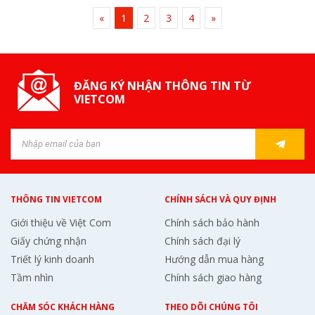
«
1
2
3
4
»
ĐĂNG KÝ NHẬN THÔNG TIN TỪ
VIETCOM
THÔNG TIN VIETCOM
CHÍNH SÁCH VÀ QUY ĐỊNH
Giới thiệu về Việt Com
Chính sách bảo hành
Giấy chứng nhận
Chính sách đại lý
Triết lý kinh doanh
Hướng dẫn mua hàng
Tầm nhìn
Chính sách giao hàng
CHĂM SÓC KHÁCH HÀNG
THEO DÕI CHÚNG TÔI