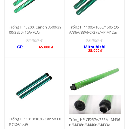
Trống HP 5200, Canon 3500/39
Trống HP 1005/1006/1505 (35
00/3950 (16A/70A)
A/36A/88A)/CF279/HP M12a/
w/26a/w
72.000 đ
28.000 đ
GE:
Mitsubishi:
65.000 đ
25.000 đ
Trống HP 1010/1020/Canon FX
Trống HP CF257A/335A - M436
9 (12A/FX9)
n/M438n/M440n/M433a