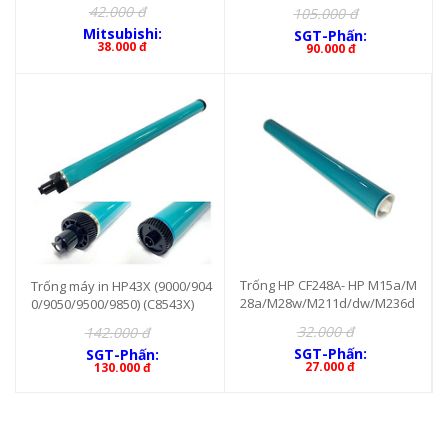
42.000 đ
105.000 đ
Mitsubishi:
SGT-Phấn:
38.000 đ
90.000 đ
Trống HP CF248A- HP M15a/M
Trống máy in HP43X (9000/904
28a/M28w/M211d/dw/M236d
0/9050/9500/9850) (C8543X)
w
32.000 đ
142.000 đ
SGT-Phấn:
SGT-Phấn:
27.000 đ
130.000 đ