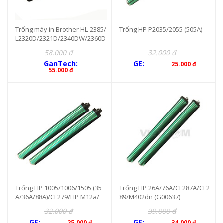
Trống máy in Brother HL-2385/
Trống HP P2035/2055 (505A)
L2320D/2321D/2340DW/2360D
N/2361dn/2365DW
58.000 đ
32.000 đ
GanTech:
GE:
25.000 đ
55.000 đ
Trống HP 1005/1006/1505 (35
Trống HP 26A/76A/CF287A/CF2
A/36A/88A)/CF279/HP M12a/
89/M402dn (G00637)
w/26a/w
32.000 đ
39.000 đ
GE:
GE:
25.000 đ
34.000 đ