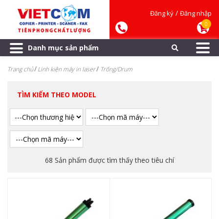
/
Đăng ký
Đăng nhập
0
Danh mục sản phẩm
Trang chủ
Linh kiện máy in laser
Trống/Drum
TÌM KIẾM THEO MODEL
68 Sản phẩm được tìm thấy theo tiêu chí