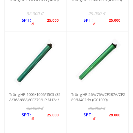
32.000 đ
29.000 đ
SPT:
SPT:
25.000
25.000
đ
đ
Trống HP 1005/1006/1505 (35
Trống HP 26A/76A/CF287A/CF2
A/36A/88A)/CF279/HP M12a/
89/M402dn (G01099)
w/26a/w
32.000 đ
35.000 đ
SPT:
SPT:
25.000
29.000
đ
đ