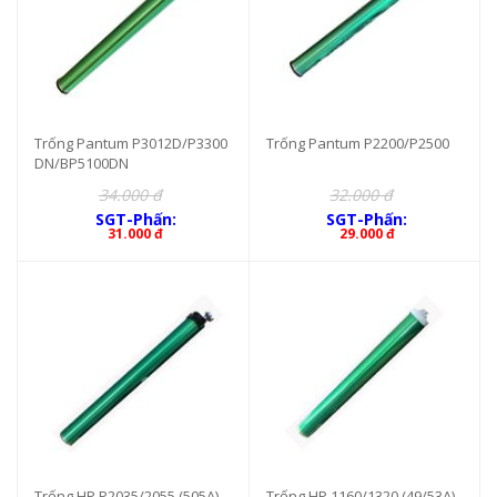
Trống Pantum P3012D/P3300
Trống Pantum P2200/P2500
DN/BP5100DN
34.000 đ
32.000 đ
SGT-Phấn:
SGT-Phấn:
31.000 đ
29.000 đ
Trống HP P2035/2055 (505A)
Trống HP 1160/1320 (49/53A)