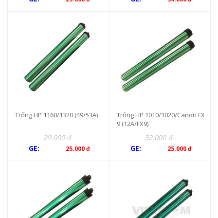
Trống HP 1160/1320 (49/53A)
Trống HP 1010/1020/Canon FX
9 (12A/FX9)
29.000 đ
32.000 đ
GE:
GE:
25.000 đ
25.000 đ