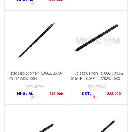
đ
Trục sạc Ricoh MPC3003/3503/
Trục sạc Canon iR1600/2000/2
4503/5503/6003
016/ iR2020/2022/2025/2030
225.000 đ
260.000 đ
Nhật M:
CET:
195.000
228.000
đ
đ