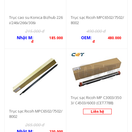
Trục cao su Konica Bizhub 226
Trục sạc Ricoh MPC6502/7502/
i/246i/266i/306i
8002
215.000 đ
490.000 đ
Nhật M:
OEM:
185.000
480.000
đ
đ
Trục sạc Ricoh MP C3003/350
3/ C4503/6003 (CET7788)
Trục sạc Ricoh MPC6502/7502/
Liên hệ
8002
265.000 đ
Nhật M:
230.000