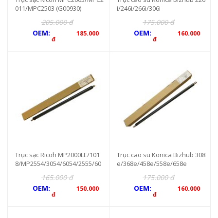
011/MPC2503 (G00930)
i/246i/266i/306i
205.000 đ
175.000 đ
OEM:
OEM:
185.000
160.000
đ
đ
Trục sạc Ricoh MP2000LE/101
Trục cao su Konica Bizhub 308
8/MP2554/3054/6054/2555/60
e/368e/458e/558e/658e
55/2014D/2001/2501/MP2553/
165.000 đ
175.000 đ
3053/3353
OEM:
OEM:
150.000
160.000
đ
đ