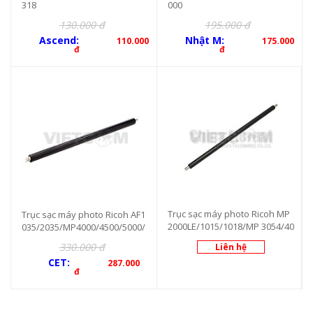
318
000
130.000 đ
195.000 đ
Ascend:
Nhật M:
110.000
175.000
đ
đ
Trục sạc máy photo Ricoh MP
Trục sạc máy photo Ricoh AF1
2000LE/1015/1018/MP 3054/40
035/2035/MP4000/4500/5000/
54/5054/6054 (CET3267)
AF1022/1027/2950/2951/3030/
330.000 đ
Liên hệ
3035
CET:
287.000
đ