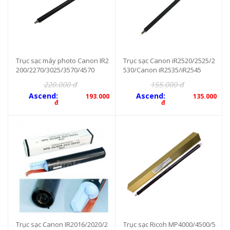
Trục sạc máy photo Canon IR2
Trục sạc Canon iR2520/2525/2
200/2270/3025/3570/4570
530/Canon iR2535/iR2545
220.000 đ
155.000 đ
Ascend:
Ascend:
193.000
135.000
đ
đ
Trục sạc Canon IR2016/2020/2
Trục sạc Ricoh MP4000/4500/5