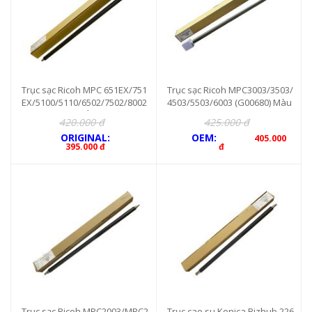
Trục sạc Ricoh MPC 651EX/751
Trục sạc Ricoh MPC3003/3503/
EX/5100/5110/6502/7502/8002
4503/5503/6003 (G00680) Màu
(Trục xịn màu VÀNG) (G00956)
vàng xịn
420.000 đ
425.000 đ
ORIGINAL:
OEM:
405.000
395.000 đ
đ
Trục sạc Ricoh MPC2003/MPC2
Trục cao su Konica Bizhub 226