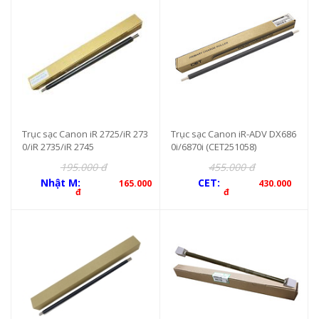
Trục sạc Canon iR 2725/iR 273
Trục sạc Canon iR-ADV DX686
0/iR 2735/iR 2745
0i/6870i (CET251058)
195.000 đ
455.000 đ
Nhật M:
CET:
165.000
430.000
đ
đ