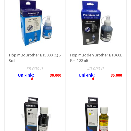
Hộp mực Brother BT5000 (C) 5
Hộp mực đen Brother BTD60B
0ml
K - (100ml)
35.000 đ
40.000 đ
Uni-Ink:
Uni-Ink:
30.000
35.000
đ
đ