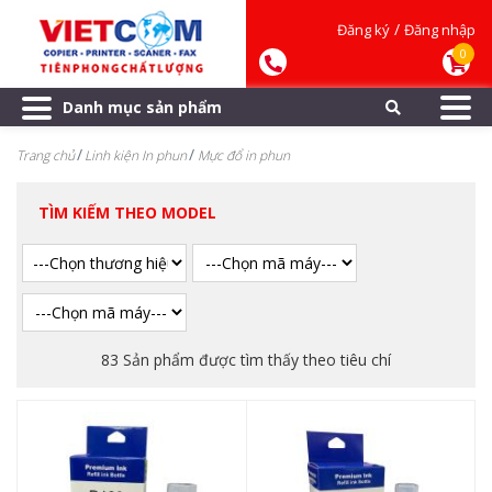
/
Đăng ký
Đăng nhập
0
Danh mục sản phẩm
Trang chủ
Linh kiện In phun
Mực đổ in phun
TÌM KIẾM THEO MODEL
83 Sản phẩm được tìm thấy theo tiêu chí