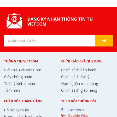
ĐĂNG KÝ NHẬN THÔNG TIN TỪ
VIETCOM
THÔNG TIN VIETCOM
CHÍNH SÁCH VÀ QUY ĐỊNH
Giới thiệu về Việt Com
Chính sách bảo hành
Giấy chứng nhận
Chính sách đại lý
Triết lý kinh doanh
Hướng dẫn mua hàng
Tầm nhìn
Chính sách giao hàng
CHĂM SÓC KHÁCH HÀNG
THEO DÕI CHÚNG TÔI
Hỗ trợ kỹ thuật
Facebook
Google Plus
Hướng dẫn thanh toán