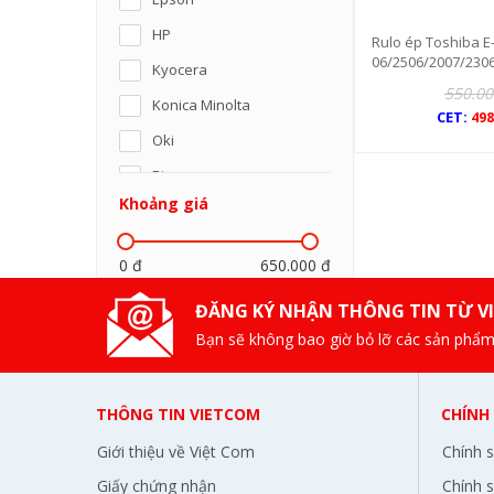
HP
Rulo ép Toshiba E
06/2506/2007/2306
Kyocera
550.00
Konica Minolta
CET:
498
Oki
Riso
Khoảng giá
Panasonic
SamSung
0 đ
650.000 đ
Ricoh
ĐĂNG KÝ NHẬN THÔNG TIN TỪ V
Sharp
Bạn sẽ không bao giờ bỏ lỡ các sản phẩm
Xerox
Toshiba
THÔNG TIN VIETCOM
CHÍNH
Lexmark
Giới thiệu về Việt Com
Chính 
Olivetti
Giấy chứng nhận
Chính s
BKAV