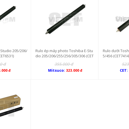
-Studio 205/206/
Rulo ép máy photo Toshiba E-Stu
Rulo dưới Tosh
CET6531)
dio 205/206/255/256/305/306 (CET
5/456 (CET7414
6531)
0 đ
355.000 đ
523
Mitsuco:
CET:
.000 đ
323.000 đ