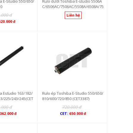
a E-Studio 550/650/
Rulo dưới Toshiba E-studio 5506A
50
C/6506AC/7506AC/5508A/6508A/75
08A/8508A
.000 đ
Liên hệ
520.000 đ
a Estudio 163/182/
Rulo ép Toshiba E-Studio 550/650/
23/225/243/245(CET
810/600/720/850 (CET3387)
.000 đ
720.000 đ
CET:
362.000 đ
650.000 đ