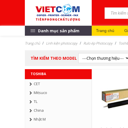
Danh mục sản phẩm
Trang chủ
Gi
Trang chủ
Linh kiện photocopy
Rulo ép Photocopy
Toshi
TÌM KIẾM THEO MODEL
TOSHIBA
CET
Mitsuco
TL
China
Nhật M