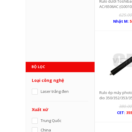
Rulo dưới Toshiba 
AC/6506AC (G0010
625.00
Nhật M:
5
BỘ LỌC
Loại công nghệ
Laser trắng đen
Rulo ép máy photo
dio 350/352/353/3
458 (CET3344)
380.00
Xuất xứ
CET:
355
Trung Quốc
China