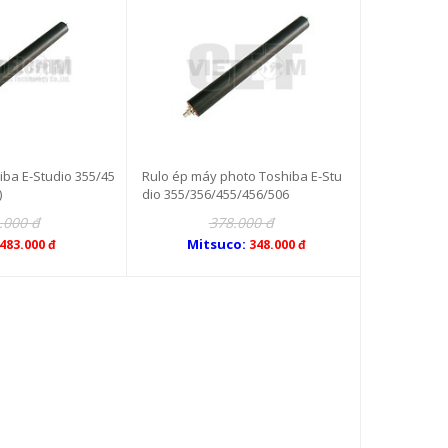
iba E-Studio 355/45
Rulo ép máy photo Toshiba E-Stu
)
dio 355/356/455/456/506
.000 đ
378.000 đ
Mitsuco:
483.000 đ
348.000 đ