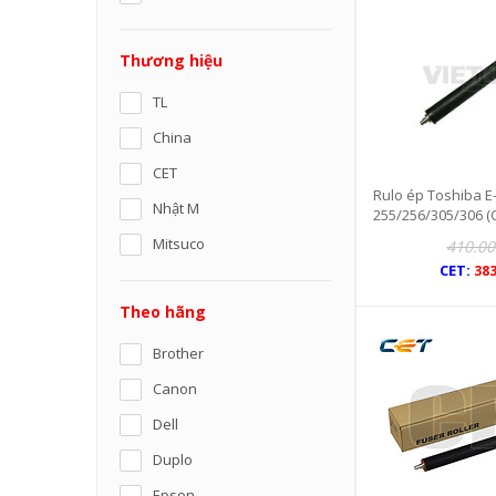
Thương hiệu
TL
China
CET
Rulo ép Toshiba E
Nhật M
255/256/305/306 (
Mitsuco
410.00
CET:
383
Theo hãng
Brother
Canon
Dell
Duplo
Epson