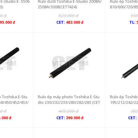
E-studio E- 5506
Rulo dưới Toshiba E-Studio 2008A/
Rulo ép Toshib
3)
2508A/3008(CET7424)
810/600/720/8
0 đ
523.000 đ
550
CET:
TL:
95.000 đ
483.000 đ
 Toshiba E-Stu
Rulo ép máy photo Toshiba E-Stu
Rulo ép Toshib
58/450/452/453/
dio 230/232/233/280/282/283 (CET
195/212/242/2
3396)
3205)
0 đ
405.000 đ
382
CET:
CET:
.000 đ
390.000 đ