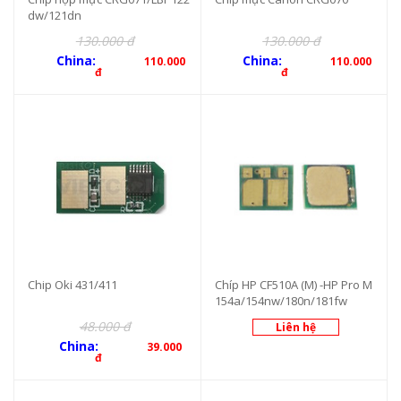
dw/121dn
130.000 đ
130.000 đ
China:
China:
110.000
110.000
đ
đ
Chip Oki 431/411
Chíp HP CF510A (M) -HP Pro M
154a/154nw/180n/181fw
48.000 đ
Liên hệ
China:
39.000
đ