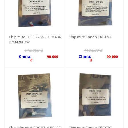
Chíp mực HP CF276A -HP M404
Chip mực Canon CRG057
D/M428FDW
110.000 đ
110.000 đ
China:
China:
90.000
90.000
đ
đ
Chip hộp mực CRG071/LBP122
Chip mực Canon CRG070