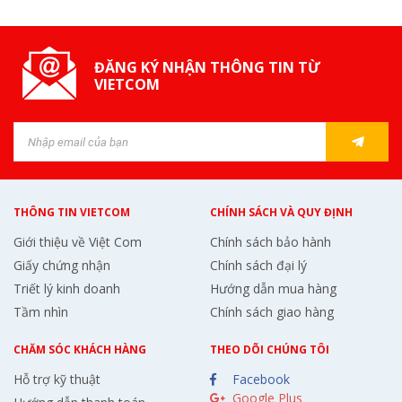
ĐĂNG KÝ NHẬN THÔNG TIN TỪ
VIETCOM
THÔNG TIN VIETCOM
CHÍNH SÁCH VÀ QUY ĐỊNH
Giới thiệu về Việt Com
Chính sách bảo hành
Giấy chứng nhận
Chính sách đại lý
Triết lý kinh doanh
Hướng dẫn mua hàng
Tầm nhìn
Chính sách giao hàng
CHĂM SÓC KHÁCH HÀNG
THEO DÕI CHÚNG TÔI
Hỗ trợ kỹ thuật
Facebook
Google Plus