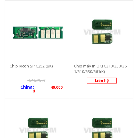
Chip Ricoh SP C252 (BK)
Chip máy in OKI C310/330/36
1/510/530/561(K)
48.000 đ
Liên hệ
China:
40.000
đ