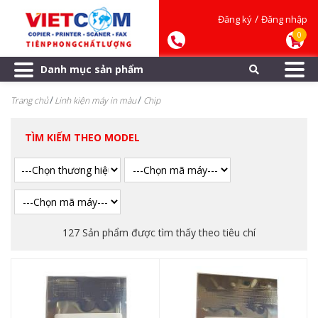
/
Đăng ký
Đăng nhập
0
Danh mục sản phẩm
Trang chủ
Linh kiện máy in màu
Chip
TÌM KIẾM THEO MODEL
127 Sản phẩm được tìm thấy theo tiêu chí