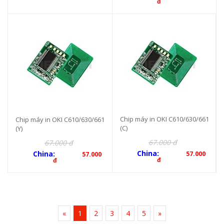
đ
Chip máy in OKI C610/630/661
Chip máy in OKI C610/630/661
(C)
(Y)
67.000 đ
67.000 đ
China:
China:
57.000
57.000
đ
đ
«
1
2
3
4
5
»