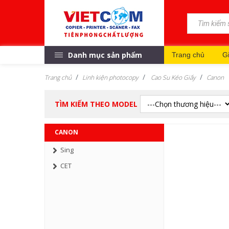
Danh mục sản phẩm
Trang chủ
Gi
Trang chủ
Linh kiện photocopy
Cao Su Kéo Giấy
Canon
TÌM KIẾM THEO MODEL
CANON
Sing
CET