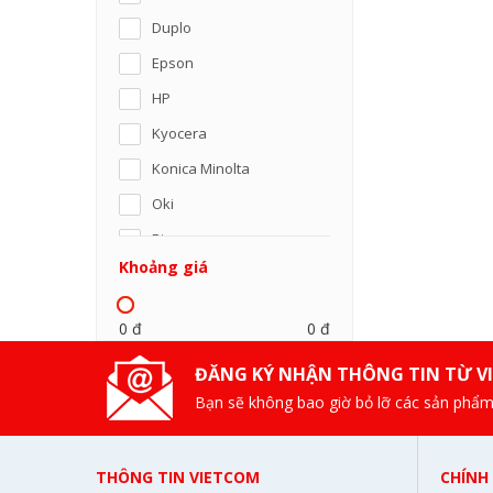
Duplo
Epson
HP
Kyocera
Konica Minolta
Oki
Riso
Khoảng giá
Panasonic
SamSung
0 đ
0 đ
Ricoh
ĐĂNG KÝ NHẬN THÔNG TIN TỪ V
Sharp
Bạn sẽ không bao giờ bỏ lỡ các sản phẩm
Xerox
Toshiba
THÔNG TIN VIETCOM
CHÍNH
Lexmark