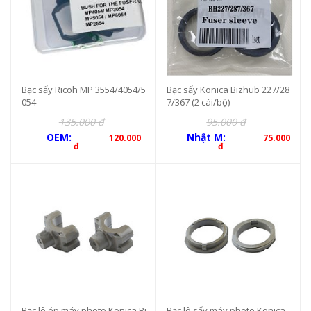
Bạc sấy Ricoh MP 3554/4054/5
Bạc sấy Konica Bizhub 227/28
054
7/367 (2 cái/bộ)
135.000 đ
95.000 đ
OEM:
Nhật M:
120.000
75.000
đ
đ
Bạc lô ép máy photo Konica Bi
Bạc lô sấy máy photo Konica