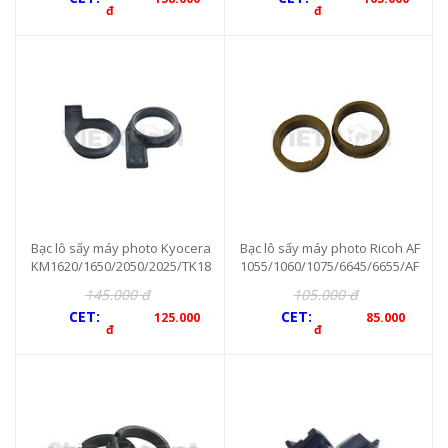
đ
đ
Bạc lô sấy máy photo Kyocera
Bạc lô sấy máy photo Ricoh AF
KM1620/1650/2050/2025/TK18
1055/1060/1075/6645/6655/AF
0/181/220/KM2025
550/551/650 (2c/b)
145.000 đ
105.000 đ
CET:
CET:
125.000
85.000
đ
đ