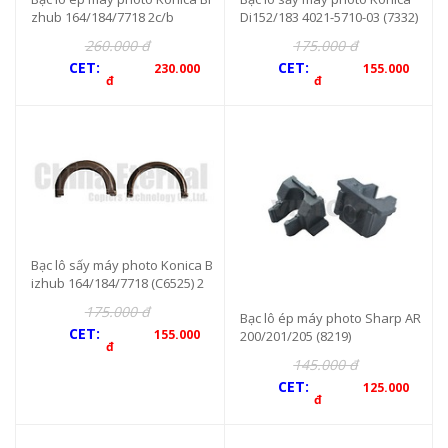
zhub 164/184/7718 2c/b
Di152/183 4021-5710-03 (7332)
2c/b
260.000 đ
175.000 đ
CET:
CET:
230.000
155.000
đ
đ
Bạc lô sấy máy photo Konica B
izhub 164/184/7718 (C6525) 2
c/b
175.000 đ
Bạc lô ép máy photo Sharp AR
CET:
155.000
200/201/205 (8219)
đ
145.000 đ
CET:
125.000
đ