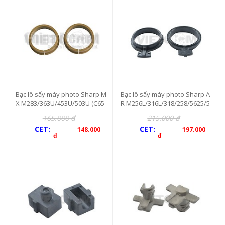
Bạc lô sấy máy photo Sharp M
Bạc lô sấy máy photo Sharp A
X M283/363U/453U/503U (C65
R M256L/316L/318/258/5625/5
85) 2c/b
726/5631/M260/310 (2c/bộ)
165.000 đ
215.000 đ
CET:
CET:
148.000
197.000
đ
đ