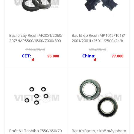
Bạc lô sấy Ricoh AF2051/2060/
Bạc lô ép Ricoh MP1015/1018/
2075/MP5500/6500/7000/800
2001/2001L/2501L/2500 (2c/b
0/6001/7001(2c/bộ) (CET3974)
ộ)
115.000 đ
98.000 đ
CET:
China:
95.000
77.000
đ
đ
Phớt 6 li Toshiba E550/650/70
Bạc từ/Bạc trục khế máy photo