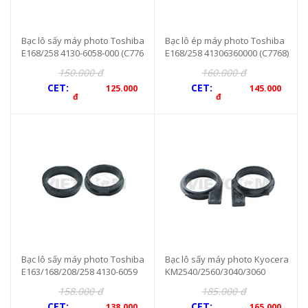
Bạc lô sấy máy photo Toshiba
Bạc lô ép máy photo Toshiba
E168/258 4130-6058-000 (C776
E168/258 41306360000 (C7768)
9) 2c/b
2c/b
150.000 đ
160.000 đ
CET:
CET:
125.000
145.000
đ
đ
Bạc lô sấy máy photo Toshiba
Bạc lô sấy máy photo Kyocera
E163/168/208/258 4130-6059
KM2540/2560/3040/3060
(7605) 2c/b
158.000 đ
185.000 đ
CET:
CET:
138.000
165.000