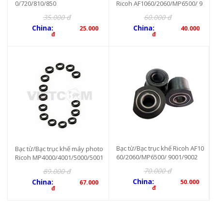
0/720/810/850
Ricoh AF1060/2060/MP6500/ 9
001/9002 (Bạc 1 phớt) (CET812
35.000 đ
60.000 đ
3)
China:
China:
25.000
40.000
đ
đ
Bạc từ/Bạc trục khế Ricoh AF10
Bạc từ/Bạc trục khế máy photo
60/2060/MP6500/ 9001/9002
Ricoh MP4000/4001/5000/5001
(Bạc 2 phớt)
(4c/bộ)
70.000 đ
89.000 đ
China:
China:
50.000
67.000
đ
đ