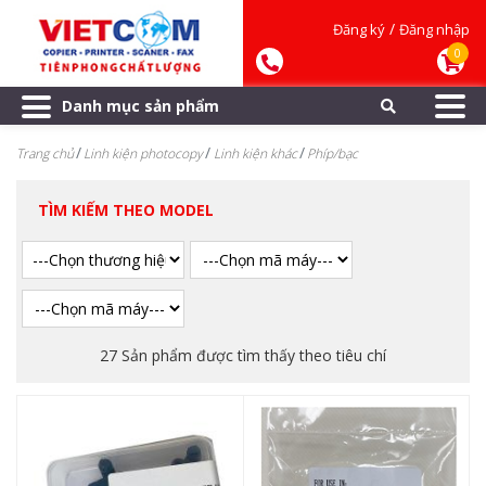
/
Đăng ký
Đăng nhập
0
Danh mục sản phẩm
Trang chủ
Linh kiện photocopy
Linh kiện khác
Phíp/bạc
TÌM KIẾM THEO MODEL
27 Sản phẩm được tìm thấy theo tiêu chí