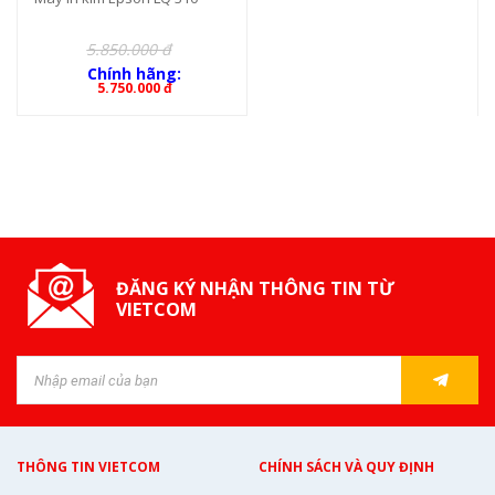
5.850.000 đ
Chính hãng:
5.750.000 đ
ĐĂNG KÝ NHẬN THÔNG TIN TỪ
VIETCOM
THÔNG TIN VIETCOM
CHÍNH SÁCH VÀ QUY ĐỊNH