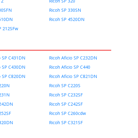
12
Ricoh SP 320
330SFN
Ricoh SP 330SN
4510DN
Ricoh SP 4520DN
P 212SFw
io SP C431DN
Ricoh Aficio SP C232DN
io SP C430DN
Ricoh Aficio SP C440
io SP C820DN
Ricoh Aficio SP C821DN
C220N
Ricoh SP C220S
C231N
Ricoh SP C232SF
C242DN
Ricoh SP C242SF
252SF
Ricoh SP C260cdw
C320DN
Ricoh SP C321SF