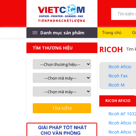
Danh mục sản phẩm
Trang chủ
Gi
RICOH
TÌM THƯƠNG HIỆU
Tìm 
Ricoh Aficio
Ricoh Fax
Ricoh M
RICOH AFICIO
TÌM KIẾM
Ricoh AF 103
Ricoh Aficio 
Ricoh Aficio 