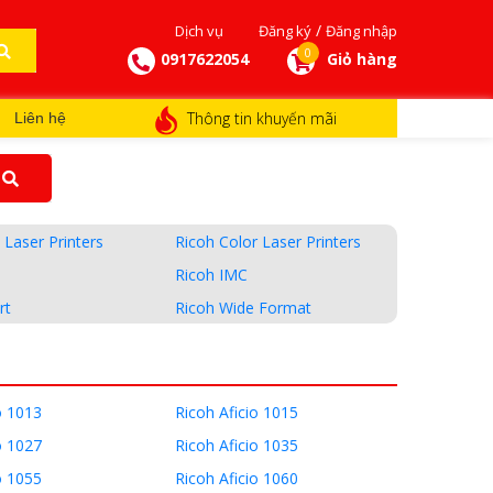
/
Dịch vụ
Đăng ký
Đăng nhập
0
0917622054
Giỏ hàng
Thông tin khuyến mãi
Liên hệ
Laser Printers
Ricoh Color Laser Printers
Ricoh IMC
rt
Ricoh Wide Format
o 1013
Ricoh Aficio 1015
o 1027
Ricoh Aficio 1035
o 1055
Ricoh Aficio 1060