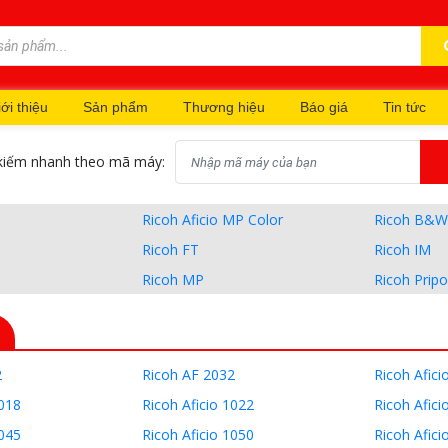
ới thiệu
Sản phẩm
Thương hiệu
Báo giá
Tin tức
kiếm nhanh theo mã máy:
Ricoh Aficio MP Color
Ricoh B&W 
Ricoh FT
Ricoh IM
Ricoh MP
Ricoh Pripo
2
Ricoh AF 2032
Ricoh Afici
1018
Ricoh Aficio 1022
Ricoh Afici
1045
Ricoh Aficio 1050
Ricoh Afici