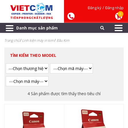
/
Đăng ký
Đăng nhập
0
Danh mục sản phẩm
Trang chủ
Linh kiện máy in kim
Đầu Kim
TÌM KIẾM THEO MODEL
4 Sản phẩm được tìm thấy theo tiêu chí