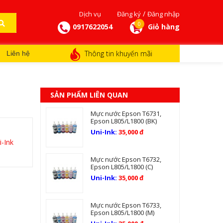
/
Dịch vụ
Đăng ký
Đăng nhập
0
0917622054
Giỏ hàng
Thông tin khuyến mãi
Liên hệ
SẢN PHẨM LIÊN QUAN
Mực nước Epson T6731,
Epson L805/L1800 (BK)
Uni-Ink:
35,000 đ
i-Ink
Mực nước Epson T6732,
Epson L805/L1800 (C)
Uni-Ink:
35,000 đ
Mực nước Epson T6733,
Epson L805/L1800 (M)