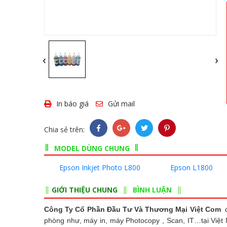
‹
›
In báo giá
Gửi mail
Chia sẻ trên:
MODEL DÙNG CHUNG
Epson Inkjet Photo L800
Epson L1800
GIỚI THIỆU CHUNG
BÌNH LUẬN
Công Ty Cổ Phần Đầu Tư Và Thương Mại Việt Com
đ
phòng như, máy in, máy Photocopy , Scan, IT…tại Việt