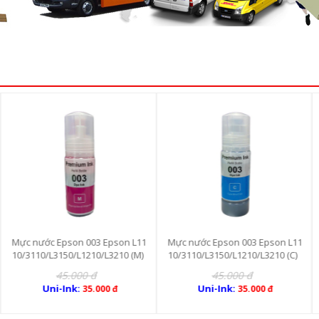
 Epson L11
Mực nước Epson 003 Epson L11
Mực nước Epson 003 E
/L3210 (M)
10/3110/L3150/L1210/L3210 (C)
10/3110/L3150/L1210/L
45.000 đ
45.000 đ
Uni-Ink:
Uni-Ink:
00 đ
35.000 đ
35.000