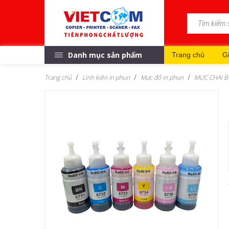
Danh mục sản phẩm
Trang chủ
Gi
Trang chủ
Linh kiện In phun
Mực đổ in phun
MỰC CHAI B