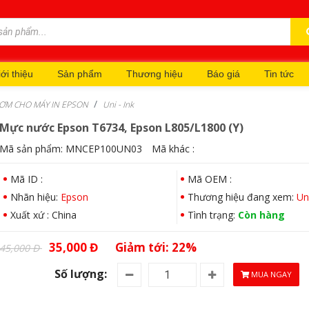
ới thiệu
Sản phẩm
Thương hiệu
Báo giá
Tin tức
ƠM CHO MÁY IN EPSON
Uni - Ink
Mực nước Epson T6734, Epson L805/L1800 (Y)
Mã sản phẩm:
MNCEP100UN03
Mã khác :
Mã ID :
Mã OEM :
Nhãn hiệu:
Epson
Thương hiệu đang xem:
Un
Xuất xứ : China
Tình trạng:
Còn hàng
35,000 Đ
Giảm tới: 22%
45,000 Đ
Số lượng:
MUA NGAY