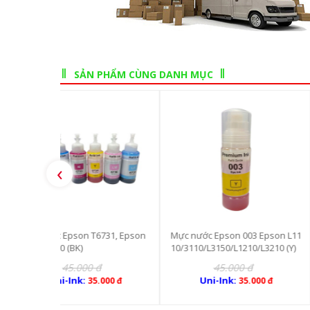
SẢN PHẨM CÙNG DANH MỤC
‹
6731, Epson
Mực nước Epson 003 Epson L11
Mực nước Epson 003
10/3110/L3150/L1210/L3210 (Y)
10/3110/L3150/L1210
đ
45.000 đ
45.000 đ
Uni-Ink:
Uni-Ink:
.000 đ
35.000 đ
35.0