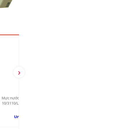
›
pson L11
Mực nước Epson 057 Epson Eco
3210 (BK)
Tank L8050/L18050 (C)
35.000 đ
Uni-Ink:
 đ
27.000 đ