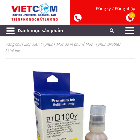
/
Đăng ký
Đăng nhập
0
Danh mục sản phẩm
Trang chủ
Linh kiện In phun
Mực đổ in phun
Mực in phun Brother
Uni-ink