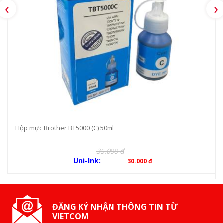
‹
›
Hộp mực Brother BT5000 (C) 50ml
35.000 đ
Uni-Ink:
30.000 đ
ĐĂNG KÝ NHẬN THÔNG TIN TỪ
VIETCOM