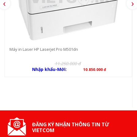
‹
›
Máy in Laser HP Laserjet Pro M501dn
11.250.000 đ
Nhập khẩu-Mới:
10.850.000 đ
ĐĂNG KÝ NHẬN THÔNG TIN TỪ
VIETCOM