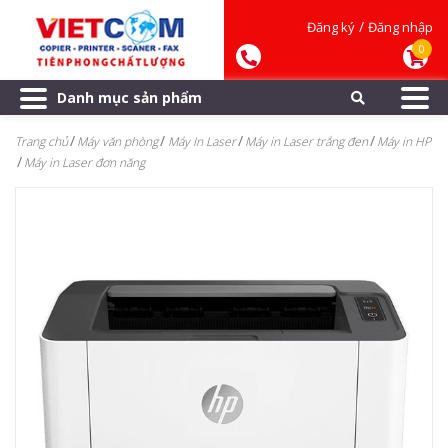
/
Đăng ký
Đăng nhập
0
Danh mục sản phẩm
Trang chủ
Máy văn phòng
Máy In Laser
Máy in Laser trắng đen
Máy in HP
Máy in Laser đơn năng