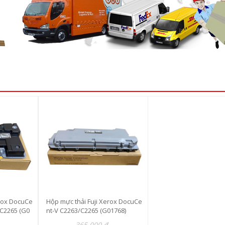
erox DocuCe
Hộp mực thải Fuji Xerox DocuCe
/C2265 (G0
nt-V C2263/C2265 (G01768)
365.000 đ