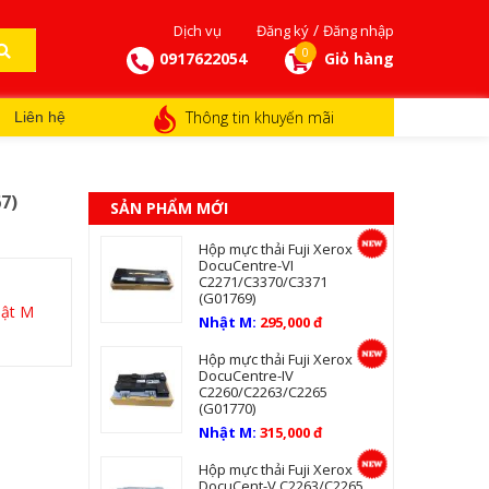
/
Dịch vụ
Đăng ký
Đăng nhập
0
0917622054
Giỏ hàng
Thông tin khuyến mãi
Liên hệ
7)
SẢN PHẨM MỚI
Hộp mực thải Fuji Xerox
DocuCentre-VI
C2271/C3370/C3371
(G01769)
ật M
Nhật M:
295,000 đ
Hộp mực thải Fuji Xerox
DocuCentre-IV
C2260/C2263/C2265
(G01770)
Nhật M:
315,000 đ
Hộp mực thải Fuji Xerox
DocuCent-V C2263/C2265