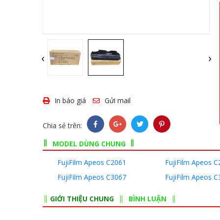
‹
›
In báo giá
Gửi mail
Chia sẻ trên:
MODEL DÙNG CHUNG
FujiFilm Apeos C2061
FujiFilm Apeos C
FujiFilm Apeos C3067
FujiFilm Apeos C
GIỚI THIỆU CHUNG
BÌNH LUẬN