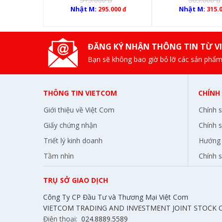
Nhật M:
Nhật M:
295.000 đ
315.
ĐĂNG KÝ NHẬN THÔNG TIN TỪ V
Bạn sẽ không bao giờ bỏ lỡ các sản phẩm
THÔNG TIN VIETCOM
CHÍNH
Giới thiệu về Việt Com
Chính 
Giấy chứng nhận
Chính s
Triết lý kinh doanh
Hướng 
Tầm nhìn
Chính 
TRỤ SỞ GIAO DỊCH
Công Ty CP Đầu Tư và Thương Mại Việt Com
VIETCOM TRADING AND INVESTMENT JOINT STOCK
Điện thoại:
024.8889.5589