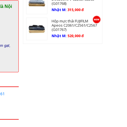
(G01768)
Hà Nội
Nhật M:
315,000 đ
Hộp mực thải FUJIFILM
Apeos C2061/C2561/C2567
(G01767)
Nhật M:
520,000 đ
ám gạt,
061