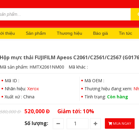
ới thiệu
Sản phẩm
Thương hiệu
Báo giá
Tin tức
Hộp mực thải FUJIFILM Apeos C2061/C2561/C2567 (G0176
Mã sản phẩm:
HMTX2061NM00
Mã khác :
Mã ID :
Mã OEM :
Nhãn hiệu:
Xerox
Thương hiệu đang xem:
Nh
Xuất xứ : China
Tình trạng:
Còn hàng
520,000 Đ
Giảm tới: 10%
580,000 Đ
Số lượng:
MUA NGAY