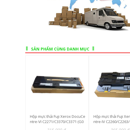
SẢN PHẨM CÙNG DANH MỤC
Hộp mực thải Fuji Xerox DocuCe
Hộp mực thải Fuji X
ntre-VI C2271/C3370/C3371 (G0
ntre-IV C2260/C2263
1769)
1770)
315.000 đ
365.000 đ