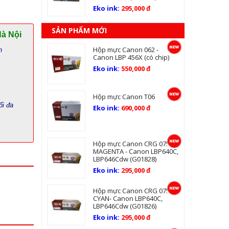
Eko ink:
295,000 đ
SẢN PHẨM MỚI
Hà Nội
Hộp mực Canon 062 -
n
Canon LBP 456X (có chip)
Eko ink:
550,000 đ
Hộp mực Canon T06
ối đa
Eko ink:
690,000 đ
Hộp mực Canon CRG 075
MAGENTA - Canon LBP640C,
LBP646Cdw (G01828)
Eko ink:
295,000 đ
Hộp mực Canon CRG 075
CYAN- Canon LBP640C,
LBP646Cdw (G01826)
Eko ink:
295,000 đ