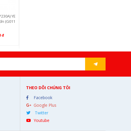
230A) CY
Hộp mực HP W2221(HP222A) CY
(G01114)
AN- HP3203DN/HP3303FDN (G0
1110)
Liên hệ
0 đ
THEO DÕI CHÚNG TÔI
Facebook
Google Plus
Twitter
Youtube