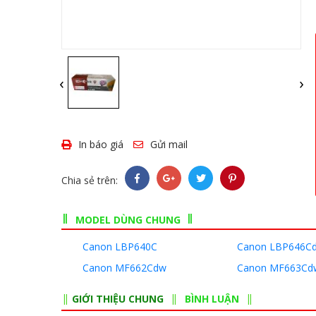
‹
›
In báo giá
Gửi mail
Chia sẻ trên:
MODEL DÙNG CHUNG
Canon LBP640C
Canon LBP646C
Canon MF662Cdw
Canon MF663Cd
GIỚI THIỆU CHUNG
BÌNH LUẬN