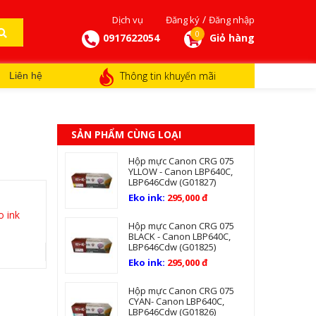
/
Dịch vụ
Đăng ký
Đăng nhập
0
0917622054
Giỏ hàng
Thông tin khuyến mãi
Liên hệ
SẢN PHẨM CÙNG LOẠI
Hộp mực Canon CRG 075
YLLOW - Canon LBP640C,
LBP646Cdw (G01827)
Eko ink:
295,000 đ
o ink
Hộp mực Canon CRG 075
BLACK - Canon LBP640C,
LBP646Cdw (G01825)
Eko ink:
295,000 đ
Hộp mực Canon CRG 075
CYAN- Canon LBP640C,
LBP646Cdw (G01826)