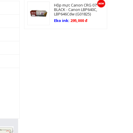
Hộp mực Canon CRG 075
BLACK - Canon LBP640C,
LBP646Cdw (G01825)
Eko ink:
295,000 đ