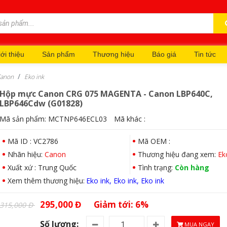
ới thiệu
Sản phẩm
Thương hiệu
Báo giá
Tin tức
anon
Eko ink
Hộp mực Canon CRG 075 MAGENTA - Canon LBP640C,
LBP646Cdw (G01828)
Mã sản phẩm:
MCTNP646ECL03
Mã khác :
Mã ID : VC2786
Mã OEM :
Nhãn hiệu:
Canon
Thương hiệu đang xem:
Ek
Xuất xứ : Trung Quốc
Tình trạng:
Còn hàng
Xem thêm thương hiệu:
Eko ink
Eko ink
Eko ink
295,000 Đ
Giảm tới: 6%
315,000 Đ
Số lượng:
MUA NGAY