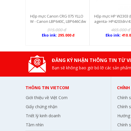
G 075 YLLO
Hộp mực HP W2303 (HP230A) M
Hộp mực HP W2300 (
C, LBP646Cdw
agenta- HP4203dn/4303dn (G01
ACK- HP4203dn/4303
113)
8)
 đ
465.000 đ
465.000 đ
Eko ink:
Eko ink:
.000 đ
410.000 đ
410.
ĐĂNG KÝ NHẬN THÔNG TIN TỪ V
Bạn sẽ không bao giờ bỏ lỡ các sản phẩm
THÔNG TIN VIETCOM
CHÍNH
Giới thiệu về Việt Com
Chính 
Giấy chứng nhận
Chính s
Triết lý kinh doanh
Hướng 
Tầm nhìn
Chính 