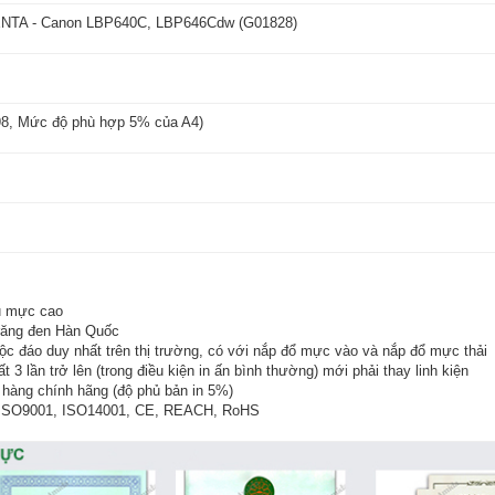
TA - Canon LBP640C, LBP646Cdw (G01828)
98, Mức độ phù hợp 5% của A4)
hủ mực cao
răng đen Hàn Quốc
ộc đáo duy nhất trên thị trường, có với nắp đổ mực vào và nắp đổ mực thải
3 lần trở lên (trong điều kiện in ấn bình thường) mới phải thay linh kiện
hàng chính hãng (độ phủ bản in 5%)
 ISO9001, ISO14001, CE, REACH, RoHS