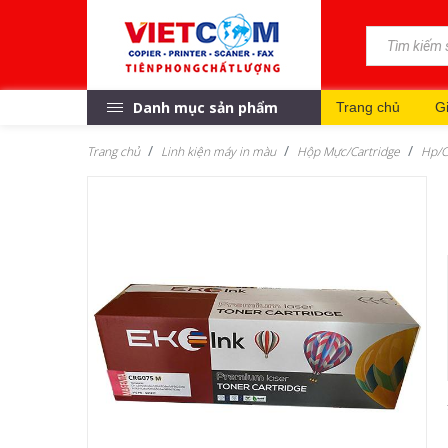
Danh mục sản phẩm
Trang chủ
Gi
Trang chủ
Linh kiện máy in màu
Hộp Mực/Cartridge
Hp/C