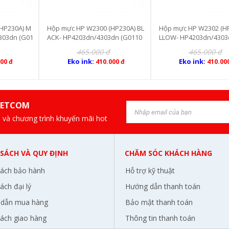
HP230A) BL
Hộp mực HP W2302 (HP230A) YE
Hộp mực HP W2301 (HP
dn (G0110
LLOW- HP4203dn/4303dn (G011
AN- HP4203dn/4303dn 
11)
465.000 đ
465.000 đ
Eko ink:
Eko ink:
000 đ
410.000 đ
410.00
IETCOM
 và chương trình khuyến mãi hot
 SÁCH VÀ QUY ĐỊNH
CHĂM SÓC KHÁCH HÀNG
sách bảo hành
Hỗ trợ kỹ thuật
ách đại lý
Hướng dẫn thanh toán
dẫn mua hàng
Bảo mật thanh toán
sách giao hàng
Thông tin thanh toán