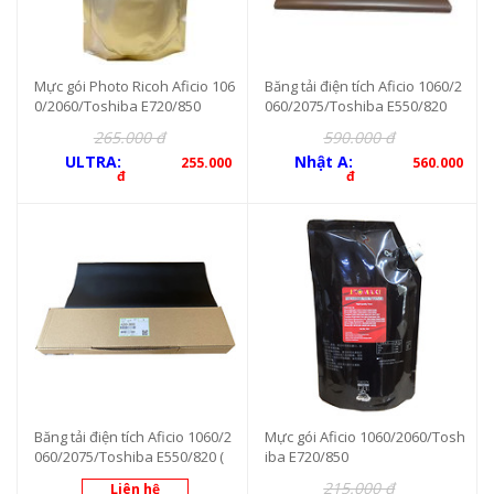
Mực gói Photo Ricoh Aficio 106
Băng tải điện tích Aficio 1060/2
0/2060/Toshiba E720/850
060/2075/Toshiba E550/820
265.000 đ
590.000 đ
ULTRA:
Nhật A:
255.000
560.000
đ
đ
Băng tải điện tích Aficio 1060/2
Mực gói Aficio 1060/2060/Tosh
060/2075/Toshiba E550/820 (
iba E720/850
màu đen)
215.000 đ
Liên hệ