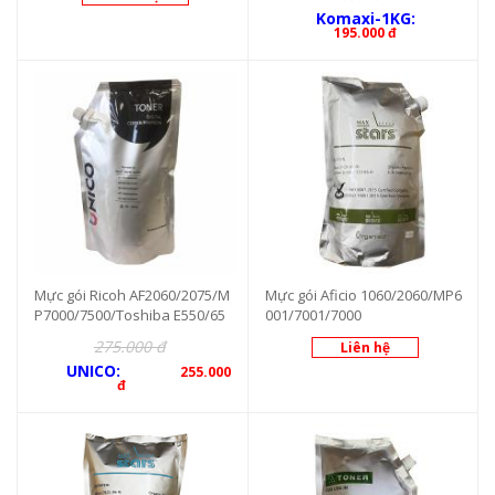
Komaxi-1KG:
195.000 đ
Mực gói Ricoh AF2060/2075/M
Mực gói Aficio 1060/2060/MP6
P7000/7500/Toshiba E550/65
001/7001/7000
0/720
275.000 đ
Liên hệ
UNICO:
255.000
đ