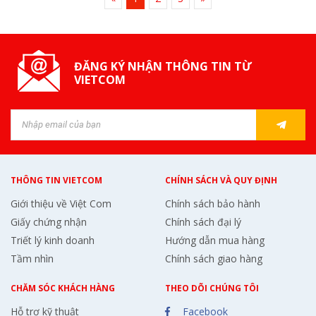
ĐĂNG KÝ NHẬN THÔNG TIN TỪ
VIETCOM
THÔNG TIN VIETCOM
CHÍNH SÁCH VÀ QUY ĐỊNH
Giới thiệu về Việt Com
Chính sách bảo hành
Giấy chứng nhận
Chính sách đại lý
Triết lý kinh doanh
Hướng dẫn mua hàng
Tầm nhìn
Chính sách giao hàng
CHĂM SÓC KHÁCH HÀNG
THEO DÕI CHÚNG TÔI
Hỗ trợ kỹ thuật
Facebook