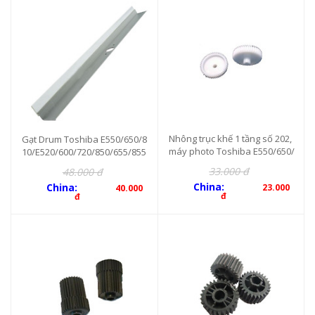
Nhông trục khế 1 tầng số 202,
Gạt Drum Toshiba E550/650/8
máy photo Toshiba E550/650/
10/E520/600/720/850/655/855
810/520/720/850, 45 răng
33.000 đ
48.000 đ
China:
China:
23.000
40.000
đ
đ