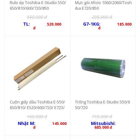
Rulo ép Toshiba E-Studio 550/
Mực gói Aficio 1060/2060/Tosh
650/810/600/720/850
iba E720/850
550.000 đ
205.000 đ
TL:
G7-1KG:
520.000
185.000
đ
đ
Cuộn giấy dầu Toshiba E-550/
Trống Toshiba E-Studio 550/6
650/810/ E520/600/720/ E723/
50/720
823/850
165.000 đ
715.000 đ
Nhật M:
Mitsubishi:
145.000
đ
685.000 đ