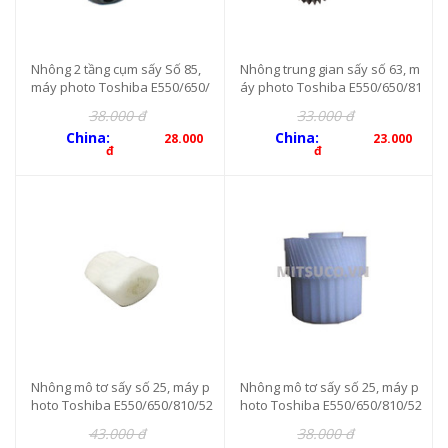
Nhông 2 tầng cụm sấy Số 85,
Nhông trung gian sấy số 63, m
máy photo Toshiba E550/650/
áy photo Toshiba E550/650/81
810/520/720, 26-29 răng
0/520/720/850, 27 răng
38.000 đ
33.000 đ
China:
China:
28.000
23.000
đ
đ
Nhông mô tơ sấy số 25, máy p
Nhông mô tơ sấy số 25, máy p
hoto Toshiba E550/650/810/52
hoto Toshiba E550/650/810/52
0/720/850, 23-50 răng (có bạc
0/720/850, 23-50 răng (không
43.000 đ
38.000 đ
đồng)
bạc đồng)