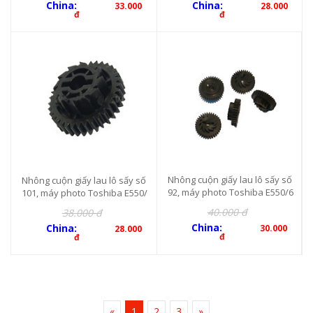
China:
China:
33.000
28.000
đ
đ
Nhông cuộn giấy lau lô sấy số
Nhông cuộn giấy lau lô sấy số
92, máy photo Toshiba E550/6
101, máy photo Toshiba E550/
50/810/520/720/850, 12-35 răn
650/810/520/720/850, 14-35 ră
40.000 đ
38.000 đ
g
ng
China:
China:
30.000
28.000
đ
đ
«
1
2
3
»