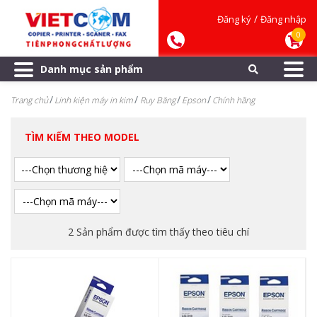
/
Đăng ký
Đăng nhập
0
Danh mục sản phẩm
Trang chủ
Linh kiện máy in kim
Ruy Băng
Epson
Chính hãng
TÌM KIẾM THEO MODEL
2 Sản phẩm được tìm thấy theo tiêu chí