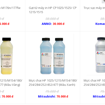
ro M176n/177fw
Gạt từ máy in HP CP1025/1525/ CP
Trục sạc máy i
1215/1515
0 đ
38.000 đ
38
ANNO:
Komax
6.000 đ
30.000 đ
/1215/M154/180/
Mực chai HP 1025/1215/M154/180/
Mực chai HP 1
477 (Màu Vàng)
254/284/252/452/477 (Màu Xanh)
254/284/252/4
0 đ
75.000 đ
75
i:
Mitsubishi:
Mitsubi
70.000 đ
70.000 đ