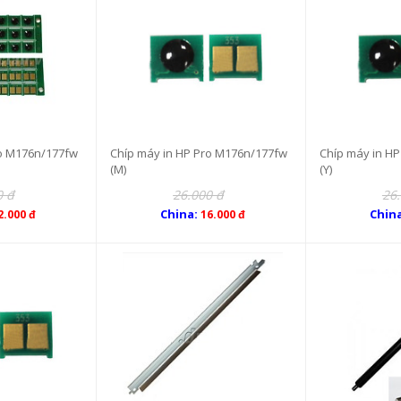
ro M176n/177fw
Chíp máy in HP Pro M176n/177fw
Chíp máy in H
(M)
(Y)
0 đ
26.000 đ
26
China:
Chin
2.000 đ
16.000 đ