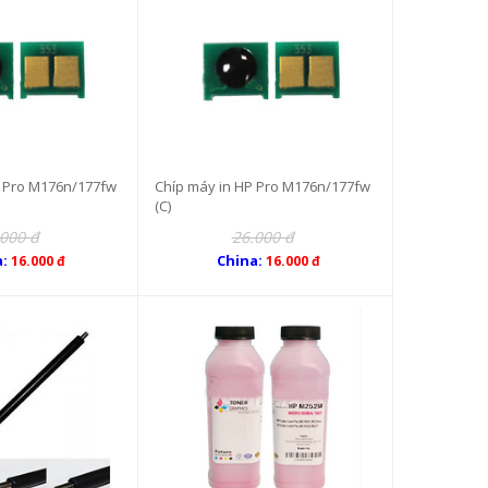
P Pro M176n/177fw
Chíp máy in HP Pro M176n/177fw
(C)
.000 đ
26.000 đ
a:
China:
16.000 đ
16.000 đ