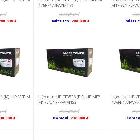
176N/177FW/M153
M176N/177FW/
0 đ
330.000 đ
330
Mitsuco:
Mitsuc
290.000 đ
290.000 đ
A (M) -HP MFP M
Hộp mực HP CF350A (BK) -HP MFP
Hộp mực HP CF
M176N/177FW/M153
176N/177FW/M
0 đ
290.000 đ
290
Komaxi:
Komax
30.000 đ
230.000 đ