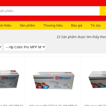
ới thiệu
Sản phẩm
Thương hiệu
Báo giá
Tin tức
23 Sản phẩm được tìm thấy theo
A (M) -HP MFP M
Hộp mực HP CF352A (Y) -HP MFP M
Hộp mực HP CF