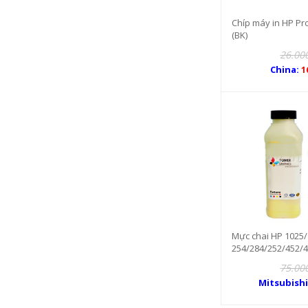
Chíp máy in HP P
(BK)
26.00
China:
1
Mực chai HP 1025
254/284/252/452/
75.00
Mitsubish