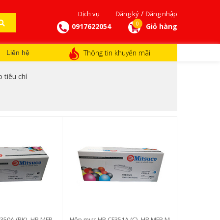
/
Dịch vụ
Đăng ký
Đăng nhập
0
0917622054
Giỏ hàng
Thông tin khuyến mãi
Liên hệ
 tiêu chí
350A (BK) -HP MFP
Hộp mực HP CF351A (C) -HP MFP M