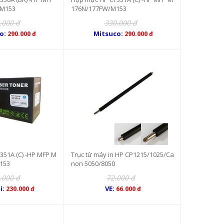
M153
176N/177FW/M153
.000 đ
330.000 đ
o:
Mitsuco:
290.000 đ
290.000 đ
351A (C) -HP MFP M
Trục từ máy in HP CP1215/1025/Ca
153
non 5050/8050
.000 đ
72.000 đ
i:
VE:
230.000 đ
66.000 đ