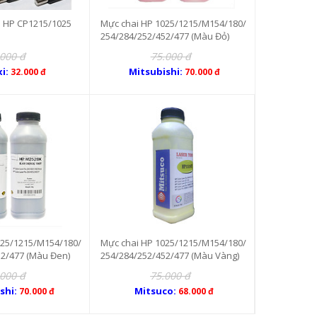
n HP CP1215/1025
Mực chai HP 1025/1215/M154/180/
254/284/252/452/477 (Màu Đỏ)
.000 đ
75.000 đ
i:
Mitsubishi:
32.000 đ
70.000 đ
025/1215/M154/180/
Mực chai HP 1025/1215/M154/180/
52/477 (Màu Đen)
254/284/252/452/477 (Màu Vàng)
.000 đ
75.000 đ
shi:
Mitsuco:
70.000 đ
68.000 đ