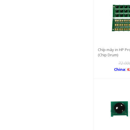
Chíp máy in HP P
(Chip Drum)
72.00
China:
6