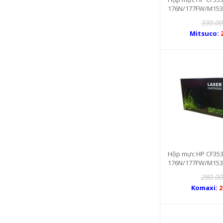
176N/177FW/M153
330.00
Mitsuco:
Hộp mực HP CF353
176N/177FW/M153
280.00
Komaxi:
2