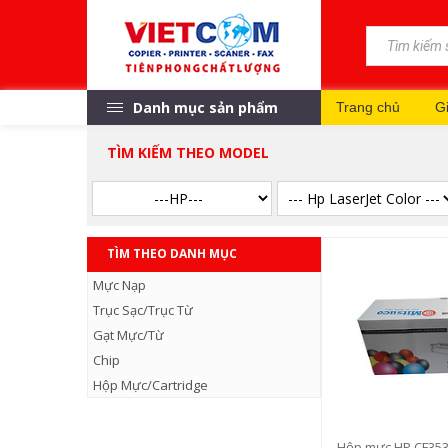
Danh mục sản phẩm
Trang chủ
Gi
TÌM KIẾM THEO MODEL
TÌM THEO DANH MỤC
Mực Nạp
Trục Sạc/Trục Từ
Gạt Mực/Từ
Chip
Hộp Mực/Cartridge
Hộp mực HP CF353