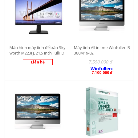
Màn hình máy tính để bàn Sky
Máy tính All in one Winfullen B
worth M223FJ, 21.5 inch FullHD
380M19-02
7.550.000 đ
Liên hệ
Winfullen:
7.100.000 đ