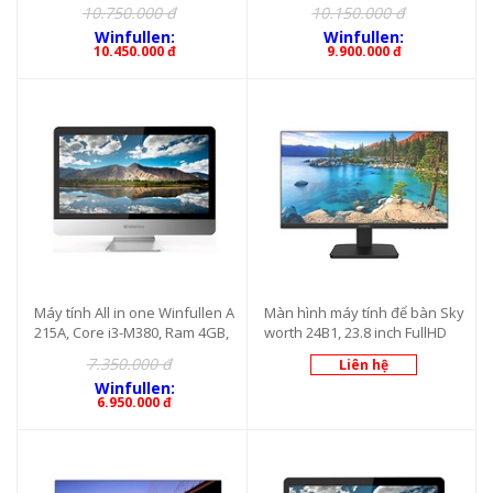
m 4GB, SSD 256GB, màn 21.5 i
Ram 4GB, SSD 256GB, màn 21.
10.750.000 đ
10.150.000 đ
nch White
5 inch White
Winfullen:
Winfullen:
10.450.000 đ
9.900.000 đ
Máy tính All in one Winfullen A
Màn hình máy tính để bàn Sky
215A, Core i3-M380, Ram 4GB,
worth 24B1, 23.8 inch FullHD
SSD 256GB, màn 21.5 inch Whi
7.350.000 đ
Liên hệ
te
Winfullen:
6.950.000 đ