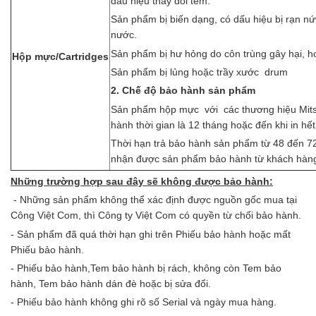
dấu hiệu thay đổi tem.
Sản phẩm bị biến dạng, có dấu hiệu bị rạn nứt,
nước.
Sản phẩm bị hư hỏng do côn trùng gây hại, hoặ
H
ộp
m
ực
/
Cartridges
Sản phẩm bị lủng hoặc trầy xước drum
2. Chế độ bảo hành sản phẩm
Sản phẩm hộp mực với các thương hiệu Mitsu
hành thời gian là 12 tháng hoặc đến khi in hế
Thời hạn trả bảo hành sản phẩm từ 48 đến 72 
nhận được sản phẩm bảo hành từ khách hàn
Những trường hợp sau đây sẽ không được bảo hành:
- Những sản phẩm không thể xác định được nguồn gốc mua tại
Công Việt Com, thì Công ty Việt Com có quyền từ chối bảo hành.
- Sản phẩm đã quá thời hạn ghi trên Phiếu bảo hành hoặc mất
Phiếu bảo hành.
- Phiếu bảo hành,Tem bảo hành bị rách, không còn Tem bảo
hành, Tem bảo hành dán đè hoặc bị sửa đổi.
- Phiếu bảo hành không ghi rõ số Serial và ngày mua hàng.