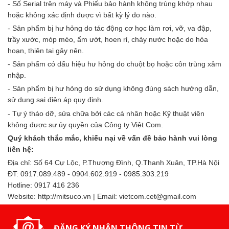
- Số Serial trên máy và Phiếu bảo hành không trùng khớp nhau
hoặc không xác định được vì bất kỳ lý do nào.
- Sản phẩm bị hư hỏng do tác động cơ học làm rơi, vỡ, va đập,
trầy xước, móp méo, ẩm ướt, hoen rỉ, chảy nước hoặc do hỏa
hoạn, thiên tai gây nên.
- Sản phẩm có dấu hiệu hư hỏng do chuột bọ hoặc côn trùng xâm
nhập.
- Sản phẩm bị hư hỏng do sử dụng không đúng sách hướng dẫn,
sử dụng sai điện áp quy định.
- Tự ý tháo dỡ, sửa chữa bởi các cá nhân hoặc Kỹ thuật viên
không được sự ủy quyền của Công ty Việt Com.
Quý khách thắc mắc, khiếu nại về vấn đề bảo hành vui lòng
liên hệ:
Địa chỉ: Số 64 Cự Lộc, P.Thượng Đình, Q.Thanh Xuân, TP.Hà Nội
ĐT: 0917.089.489 - 0904.602.919 - 0985.303.219
Hotline: 0917 416 236
Website: http://mitsuco.vn | Email: vietcom.cet@gmail.com
ĐĂNG KÝ NHẬN THÔNG TIN TỪ