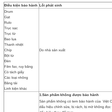
Điều kiện
bảo hành
L
ỗi
phát sinh
Drum
Gạt
Rulo
Trục sạc
Trục từ
Bao lụa
Thanh nhiệt
Chíp
Do nhà sản xuất
Bột từ
Đèn
Film fax, ruy băng
Cò tách giấy
Các loại nhông
Băng tải
Linh kiện khác
1.Sản phẩm không được bảo hành
Sản phẩm không có tem bảo hành của Việt C
dấu hiệu chỉnh sửa, bị rách, bị mờ không đọc