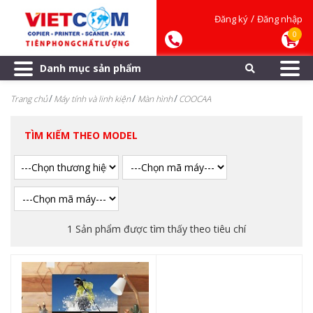
/
Đăng ký
Đăng nhập
0
Danh mục sản phẩm
Trang chủ
Máy tính và linh kiện
Màn hình
COOCAA
TÌM KIẾM THEO MODEL
1 Sản phẩm được tìm thấy theo tiêu chí