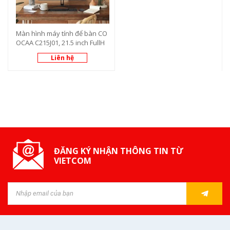
Màn hình máy tính để bàn CO
OCAA C215J01, 21.5 inch FullH
D
Liên hệ
ĐĂNG KÝ NHẬN THÔNG TIN TỪ
VIETCOM