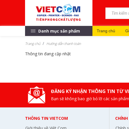
Danh mục sản phẩm
Trang chủ
Gi
Trang chủ
Hướng dẫn thanh toán
Thông tin đang cập nhật
ĐĂNG KÝ NHẬN THÔNG TIN TỪ V
Bạn sẽ không bao giờ bỏ lỡ các sản phẩm
THÔNG TIN VIETCOM
CHÍNH
Giới thiệu về Việt Com
Chính 