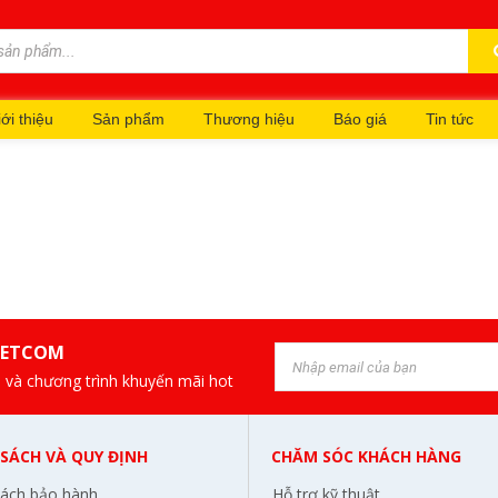
ới thiệu
Sản phẩm
Thương hiệu
Báo giá
Tin tức
IETCOM
 và chương trình khuyến mãi hot
 SÁCH VÀ QUY ĐỊNH
CHĂM SÓC KHÁCH HÀNG
sách bảo hành
Hỗ trợ kỹ thuật