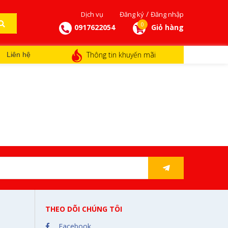
/
Dịch vụ
Đăng ký
Đăng nhập
0
0917622054
Giỏ hàng
Thông tin khuyến mãi
Liên hệ
THEO DÕI CHÚNG TÔI
Facebook