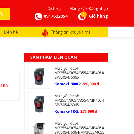
/
Dịch vụ
Đăng ký
Đăng nhập
0
0917622054
Giỏ hàng
Thông tin khuyến mãi
Liên hệ
SẢN PHẨM LIÊN QUAN
Mực gói Ricoh
MP2554/3054/3554/MP4054
SP/5054/6065
Komaxi-900G:
280,000 đ
TRA
Mực gói Ricoh
MP2554/3054/3554/MP4054
SP/5054/6065
Komaxi-1KG:
275,000 đ
Mực gói Ricoh
MP2554/3054/3554/MP4054
SP/5054/6064/MP3055/4055