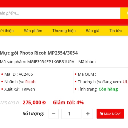
ới thiệu
Sản phẩm
Thương hiệu
Báo giá
Tin tức
Mực gói Photo Ricoh MP2554/3054
Mã sản phẩm:
MGIF3054EP1KGB31URA
Mã khác :
Mã ID : VC2466
Mã OEM :
Nhãn hiệu:
Ricoh
Thương hiệu đang xem:
UL
Xuất xứ : Taiwan
Tình trạng:
Còn hàng
275,000 Đ
Giảm tới: 4%
285,000 Đ
Số lượng:
MUA NGAY