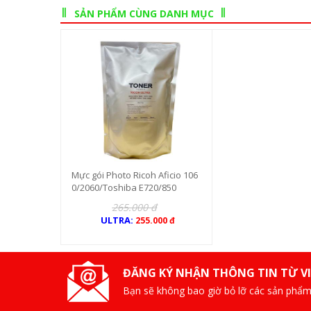
SẢN PHẨM CÙNG DANH MỤC
Mực gói Photo Ricoh Aficio 106
0/2060/Toshiba E720/850
265.000 đ
ULTRA:
255.000 đ
ĐĂNG KÝ NHẬN THÔNG TIN TỪ V
Bạn sẽ không bao giờ bỏ lỡ các sản phẩm