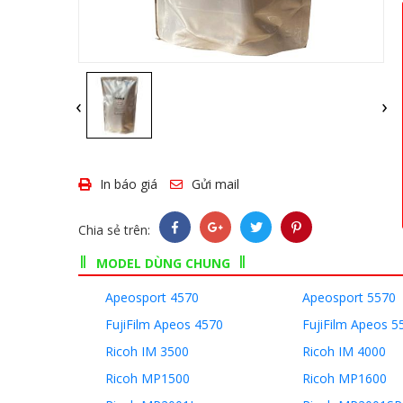
‹
›
In báo giá
Gửi mail
Chia sẻ trên:
MODEL DÙNG CHUNG
Apeosport 4570
Apeosport 5570
FujiFilm Apeos 4570
FujiFilm Apeos 5
Ricoh IM 3500
Ricoh IM 4000
Ricoh MP1500
Ricoh MP1600