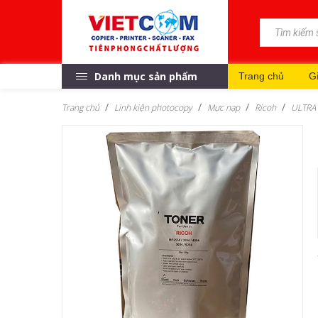
Danh mục sản phẩm
Trang chủ
Gi
Trang chủ
Linh kiện photocopy
Mực nạp
Ricoh
ULTRA