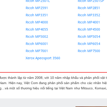
Ricoh MP2501L
Ricoh MP2501SP
Ricoh MP2591
Ricoh MP2851
Ricoh MP3351
Ricoh MP3352
Ricoh MP4000
Ricoh MP4001
Ricoh MP4055
Ricoh MP4500
Ricoh MP5002
Ricoh MP5054
Ricoh MP6001
Ricoh MP6054
Ricoh MP7001
Ricoh MP7500
Xerox Apeosport 3560
ược thành lập từ năm 2008, với 10 năm nhập khẩu và phân phối vật 
 Nam. Hiện nay, Việt Com đang phân phối sản phẩm cho các nhãn hiệu
g…và một số thương hiệu nổi tiếng tại Việt Nam như Mitsuco, Komaxi,