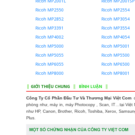
Ricoh MP2001L
Ricoh MP2001SP
Ricoh MP2550
Ricoh MP2554
Ricoh MP2852
Ricoh MP3054
Ricoh MP3391
Ricoh MP3554
Ricoh MP4002
Ricoh MP4054
Ricoh MP5000
Ricoh MP5001
Ricoh MP5055
Ricoh MP5500
Ricoh MP6055
Ricoh MP6500
Ricoh MP8000
Ricoh MP8001
GIỚI THIỆU CHUNG
BÌNH LUẬN
Công Ty Cổ Phần Đầu Tư Và Thương Mại Việt Com
đ
phòng như, máy in, máy Photocopy , Scan, IT…tại Việt
như HP, Canon, Brother, Ricoh, Toshiba, Xerox, Samsun
Plus.