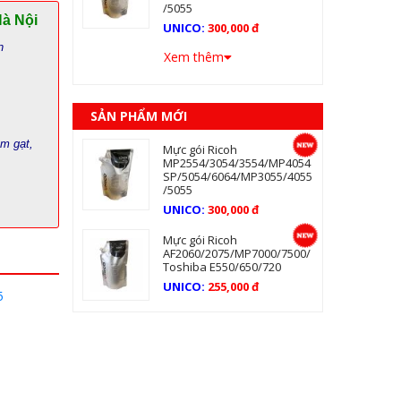
/5055
Hà Nội
UNICO:
300,000 đ
n
Xem thêm
SẢN PHẨM MỚI
ám gạt,
Mực gói Ricoh
MP2554/3054/3554/MP4054
SP/5054/6064/MP3055/4055
/5055
UNICO:
300,000 đ
Mực gói Ricoh
AF2060/2075/MP7000/7500/
Toshiba E550/650/720
UNICO:
255,000 đ
5