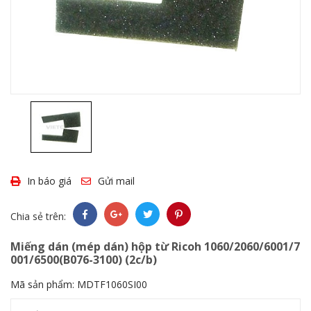
In báo giá
Gửi mail
Chia sẻ trên:
Miếng dán (mép dán) hộp từ Ricoh 1060/2060/6001/7
001/6500(B076-3100) (2c/b)
Mã sản phẩm:
MDTF1060SI00