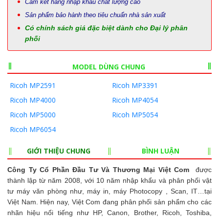
Cam kết hàng nhập khẩu chất lượng cao
Sản phẩm bảo hành theo tiêu chuẩn nhà sản xuất
Có chính sách giá đặc biệt dành cho Đại lý phân
phối
MODEL DÙNG CHUNG
Ricoh MP2591
Ricoh MP3391
Ricoh MP4000
Ricoh MP4054
Ricoh MP5000
Ricoh MP5054
Ricoh MP6054
GIỚI THIỆU CHUNG
BÌNH LUẬN
Công Ty Cổ Phần Đầu Tư Và Thương Mại Việt Com
được
thành lập từ năm 2008, với 10 năm nhập khẩu và phân phối vật
tư máy văn phòng như, máy in, máy Photocopy , Scan, IT…tại
Việt Nam. Hiện nay, Việt Com đang phân phối sản phẩm cho các
nhãn hiệu nổi tiếng như HP, Canon, Brother, Ricoh, Toshiba,