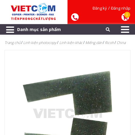
/
Đăng ký
Đăng nhập
0
Danh mục sản phẩm
Trang chủ
Linh kiện photocopy
Linh kiện khác
Miếng dán
Ricoh
China