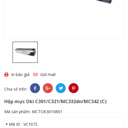
In báo giá
Gửi mail
Chia sẻ trên:
Hộp mực Oki C301/C321/MC332dn/MC342 (C)
Mã sản phẩm:
MCTOK301MI01
Mã ID : VC1072