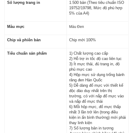
Số lượng trang in
1.500 bản (Theo tiêu chuẩn ISO
19752/19798, Mức độ phù hợp
5% của A4)
Màu mực
Màu Đen
Chip và phiên bản
Chip mới 100%
Tiêu chuẩn sản phẩm
1) Chất lượng cao cấp
2) Hỗ trợ in tốc độ cao liên tục
3) Ít mực thải, đủ trang in, độ
phủ mực cao
4) Hộp mực sử dụng trống bánh
răng đen Hàn Quốc
5) Dễ dàng đổ mực với thiết kế
độc đáo duy nhất trên thị
trường, có với nắp đổ mực vào
và nắp đổ mực thải
6) Mỗi hộp mực, đổ mực thấp
nhất 3 lần trở lên (trong điều
kiện in ấn bình thường) mới phải
thay linh kiện
7) Số lượng bản in tương