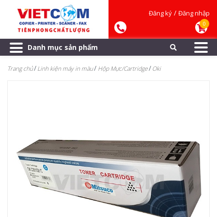
/
Đăng ký
Đăng nhập
0
Danh mục sản phẩm
Trang chủ
Linh kiện máy in màu
Hộp Mực/Cartridge
Oki