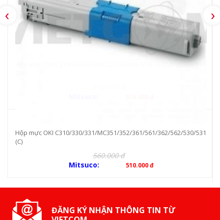
‹
›
Hộp mực OKI C310/330/331/MC351/352/361/561/362/562/530/531
(BK)
560.000 đ
Mitsuco:
510.000 đ
Hộp mực OKI C310/330/331/MC351/352/361/561/362/562/530/531
(C)
560.000 đ
Mitsuco:
510.000 đ
ĐĂNG KÝ NHẬN THÔNG TIN TỪ
VIETCOM