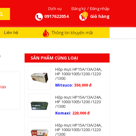
/
Dịch vụ
Đăng ký
Đăng nhập
0
0917622054
Giỏ hàng
Thông tin khuyến mãi
Liên hệ
0
SẢN PHẨM CÙNG LOẠI
Hộp mực HP15A/13A/24A,
HP 1000/1005/1200 /1220
/1300
Mitsuco:
350,000 đ
max
Hộp mực HP15A/13A/24A,
HP 1000/1005/1200 /1220
/1300
Komaxi:
220,000 đ
Hộp mực HP15A/13A/24A,
HP 1000/1005/1200 /1220
/1300