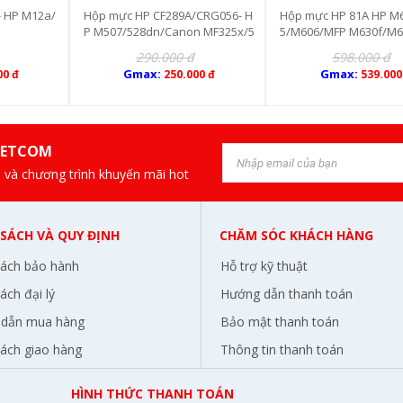
- HP M12a/
Hộp mực HP CF289A/CRG056- H
Hộp mực HP 81A HP M
P M507/528dn/Canon MF325x/5
5/M606/MFP M630f/M
43x (Không chip)
0dn/M630h
290.000 đ
598.000 đ
Gmax:
Gmax:
00 đ
250.000 đ
539.000
IETCOM
 và chương trình khuyến mãi hot
 SÁCH VÀ QUY ĐỊNH
CHĂM SÓC KHÁCH HÀNG
sách bảo hành
Hỗ trợ kỹ thuật
ách đại lý
Hướng dẫn thanh toán
dẫn mua hàng
Bảo mật thanh toán
sách giao hàng
Thông tin thanh toán
HÌNH THỨC THANH TOÁN