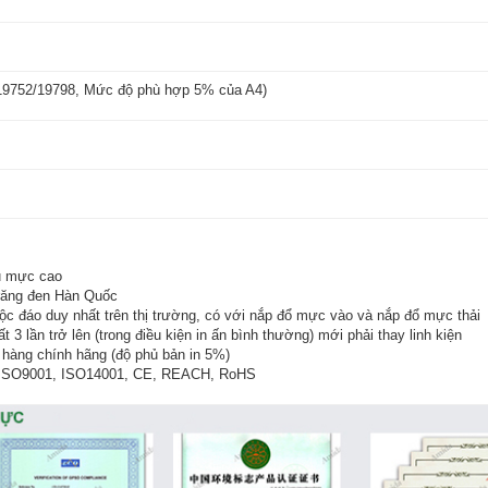
 19752/19798, Mức độ phù hợp 5% của A4)
hủ mực cao
răng đen Hàn Quốc
ộc đáo duy nhất trên thị trường, có với nắp đổ mực vào và nắp đổ mực thải
3 lần trở lên (trong điều kiện in ấn bình thường) mới phải thay linh kiện
hàng chính hãng (độ phủ bản in 5%)
 ISO9001, ISO14001, CE, REACH, RoHS