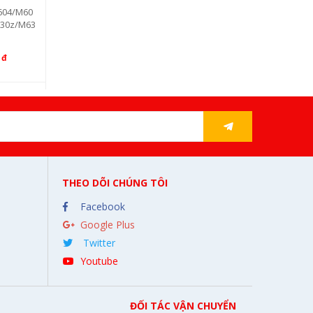
604/M60
Hộp mực HP CF217A/CRG-047 (
630z/M63
Có chip)
260.000 đ
Gmax:
 đ
220.000 đ
THEO DÕI CHÚNG TÔI
Facebook
Google Plus
Twitter
Youtube
ĐỐI TÁC VẬN CHUYỂN