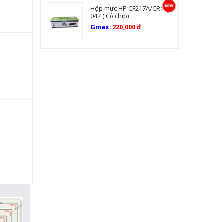
Hộp mực HP CF217A/CRG-
047 ( Có chip)
Gmax:
220,000 đ