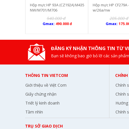
A/CRG041
Hộp mực HP 93A (CZ192A) M435
Hộp mực HP CF279A 
NW/M701/M706
w/26a/nw
 đ
540.000 đ
205.000 đ
Gmax:
Gmax:
.000 đ
490.000 đ
175.0
ĐĂNG KÝ NHẬN THÔNG TIN TỪ V
Bạn sẽ không bao giờ bỏ lỡ các sản phẩm
THÔNG TIN VIETCOM
CHÍNH
Giới thiệu về Việt Com
Chính 
Giấy chứng nhận
Chính s
Triết lý kinh doanh
Hướng 
Tầm nhìn
Chính 
TRỤ SỞ GIAO DỊCH