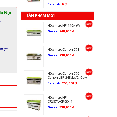
Eko ink:
0 đ
Hà Nội
SẢN PHẨM MỚI
n
Hộp mực HP 110A (W1110A)
Gmax:
240,000 đ
ám gạt,
Hộp mực Canon 071
Gmax:
230,000 đ
Hộp mực Canon 070 -
Canon LBP 243dw/246dw
Eko ink:
250,000 đ
Hộp mực HP
CF287A/CRG041
Gmax:
330,000 đ