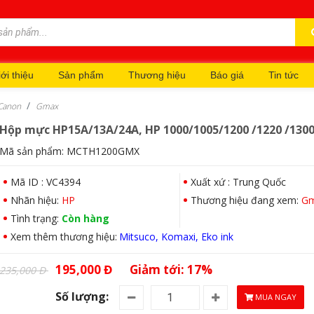
ới thiệu
Sản phẩm
Thương hiệu
Báo giá
Tin tức
Canon
Gmax
Hộp mực HP15A/13A/24A, HP 1000/1005/1200 /1220 /130
Mã sản phẩm:
MCTH1200GMX
Mã ID : VC4394
Xuất xứ : Trung Quốc
Nhãn hiệu:
HP
Thương hiệu đang xem:
G
Tình trạng:
Còn hàng
Xem thêm thương hiệu:
Mitsuco
Komaxi
Eko ink
195,000 Đ
Giảm tới: 17%
235,000 Đ
Số lượng:
MUA NGAY