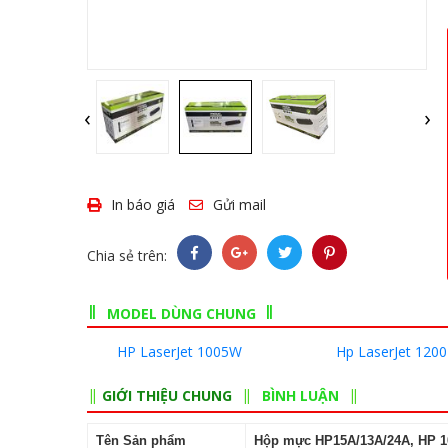
‹
›
In báo giá
Gửi mail
Chia sẻ trên:
MODEL DÙNG CHUNG
HP LaserJet 1005W
Hp LaserJet 1200
GIỚI THIỆU CHUNG
BÌNH LUẬN
Tên Sản phẩm
Hộp mực HP15A/13A/24A, HP 10