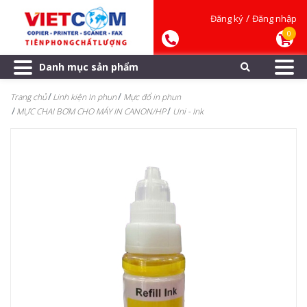
/
Đăng ký
Đăng nhập
0
Danh mục sản phẩm
Trang chủ
Linh kiện In phun
Mực đổ in phun
MỰC CHAI BƠM CHO MÁY IN CANON/HP
Uni - Ink