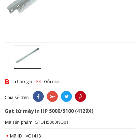
In báo giá
Gửi mail
Chia sẻ trên:
Gạt từ máy in HP 5000/5100 (4129X)
Mã sản phẩm:
GTUH5000NO01
Mã ID : VC1413