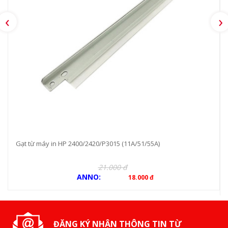
‹
›
Gạt từ máy in HP 2400/2420/P3015 (11A/51/55A)
21.000 đ
ANNO:
18.000 đ
ĐĂNG KÝ NHẬN THÔNG TIN TỪ