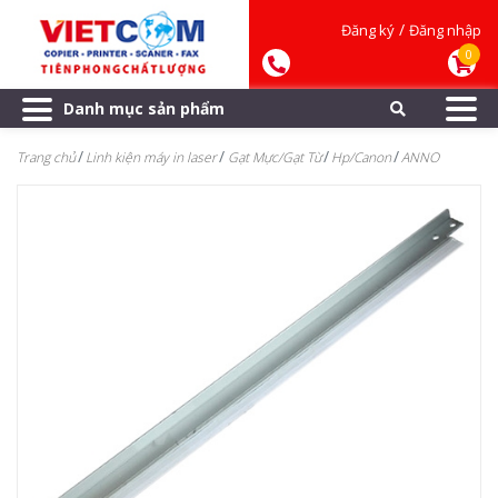
/
Đăng ký
Đăng nhập
0
Danh mục sản phẩm
Trang chủ
Linh kiện máy in laser
Gạt Mực/Gạt Từ
Hp/Canon
ANNO