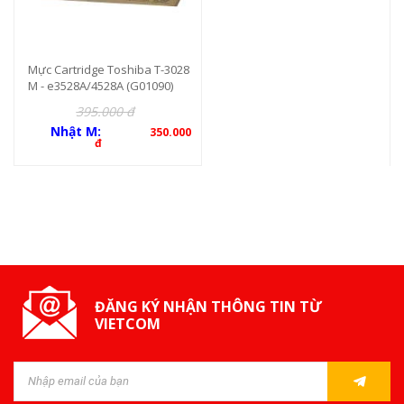
Mực Cartridge Toshiba T-3028
M - e3528A/4528A (G01090)
395.000 đ
Nhật M:
350.000
đ
ĐĂNG KÝ NHẬN THÔNG TIN TỪ
VIETCOM