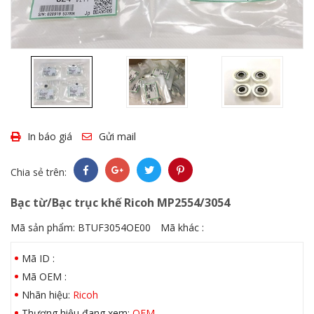
In báo giá
Gửi mail
Chia sẻ trên:
Bạc từ/Bạc trục khế Ricoh MP2554/3054
Mã sản phẩm:
BTUF3054OE00
Mã khác :
Mã ID :
Mã OEM :
Nhãn hiệu:
Ricoh
Thương hiệu đang xem:
OEM