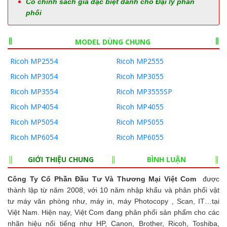
Có chính sách giá đặc biệt dành cho Đại lý phân
phối
MODEL DÙNG CHUNG
Ricoh MP2554
Ricoh MP2555
Ricoh MP3054
Ricoh MP3055
Ricoh MP3554
Ricoh MP3555SP
Ricoh MP4054
Ricoh MP4055
Ricoh MP5054
Ricoh MP5055
Ricoh MP6054
Ricoh MP6055
GIỚI THIỆU CHUNG
BÌNH LUẬN
Công Ty Cổ Phần Đầu Tư Và Thương Mại Việt Com
được
thành lập từ năm 2008, với 10 năm nhập khẩu và phân phối vật
tư máy văn phòng như, máy in, máy Photocopy , Scan, IT…tại
Việt Nam. Hiện nay, Việt Com đang phân phối sản phẩm cho các
nhãn hiệu nổi tiếng như HP, Canon, Brother, Ricoh, Toshiba,