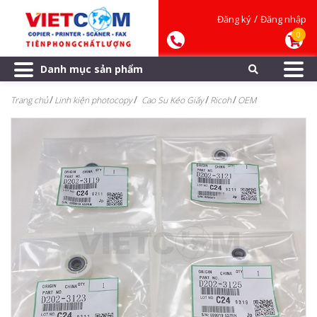
/
Đăng ký
Đăng nhập
0
Danh mục sản phẩm
Trang chủ
Linh kiện photocopy
Cao Su Kéo Giấy
Ricoh
OEM