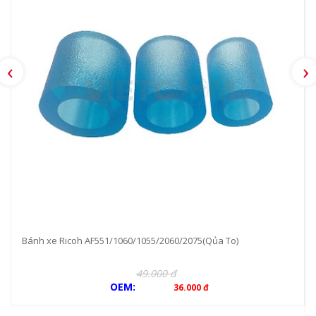
‹
›
Bánh xe Ricoh AF551/1060/1055/2060/2075(Qủa To)
49.000 đ
OEM:
36.000 đ