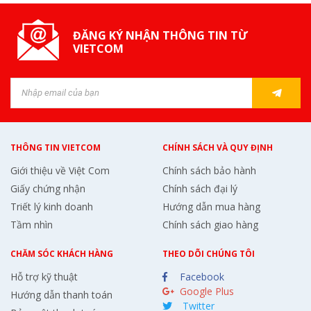
ĐĂNG KÝ NHẬN THÔNG TIN TỪ
VIETCOM
THÔNG TIN VIETCOM
CHÍNH SÁCH VÀ QUY ĐỊNH
Giới thiệu về Việt Com
Chính sách bảo hành
Giấy chứng nhận
Chính sách đại lý
Triết lý kinh doanh
Hướng dẫn mua hàng
Tầm nhìn
Chính sách giao hàng
CHĂM SÓC KHÁCH HÀNG
THEO DÕI CHÚNG TÔI
Hỗ trợ kỹ thuật
Facebook
Google Plus
Hướng dẫn thanh toán
Twitter