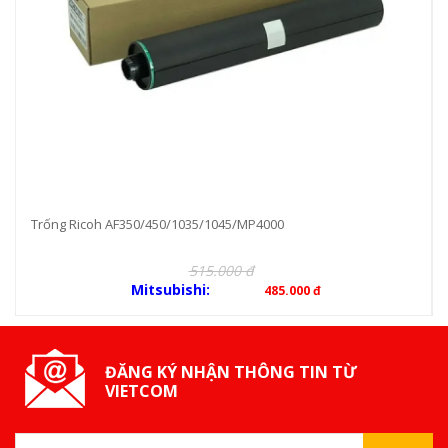
Trống Ricoh AF350/450/1035/1045/MP4000
515.000 đ
Mitsubishi:
485.000 đ
ĐĂNG KÝ NHẬN THÔNG TIN TỪ
VIETCOM