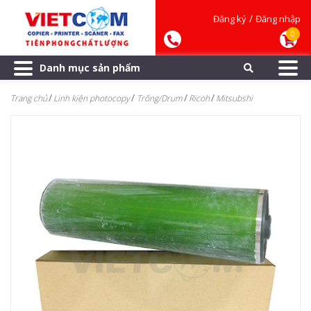
/
Đăng ký
Đăng nhập
0
Danh mục sản phẩm
Trang chủ
Linh kiện photocopy
Trống/Drum
Ricoh
Mitsubshi