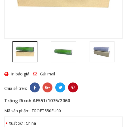
In báo giá
Gửi mail
Chia sẻ trên:
Trống Ricoh AF551/1075/2060
Mã sản phẩm:
TROFT550FU00
Xuất xứ : China