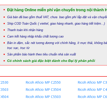
Đặt hàng Online miễn phí vận chuyển trong nội thành 
Giá bán đã bao gồm thuế VAT, chưa bao gồm phí lắp đặt và vận chuyể
Ship COD Toàn Quốc ( viettel, giao hàng nhanh, giao hàng tiết kiệm...)
Thanh toán khi nhận hàng
Cam kết hàng nhập khẩu chất lượng cao
Bản in đậm, sắc nét tương đương với chính hãng, ít mực thải, không b
trục sạc, trục từ
Sản phẩm bảo hành theo tiêu chuẩn nhà sản xuất
Có chính sách giá đặc biệt dành cho Đại lý phân phối
C2530
Ricoh Aficio MP C2550
Ricoh Aficio MP C
C3503
Ricoh Aficio MP C3504
Ricoh Aficio MP C
C4504
Ricoh Aficio MP C5503
Ricoh Aficio MP C