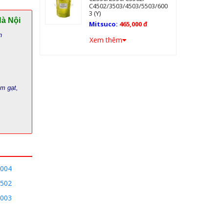
C4502/3503/4503/5503/600
3 (Y)
Hà Nội
Mitsuco:
465,000 đ
n
Xem thêm
ám gạt,
3004
4502
6003