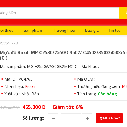
ới thiệu
Sản phẩm
Thương hiệu
Báo giá
Tin tức
itsuco-500g
Mực đổ Ricoh MP C2530/2550/C3502/ C4502/3503/4503/5
(C )
Mã sản phẩm:
MGIF2550WA300B2MI42-C
Mã khác :
Mã ID : VC4765
Mã OEM :
Nhãn hiệu:
Ricoh
Thương hiệu đang xem:
Mi
Xuất xứ : Nhật Bản
Tình trạng:
Còn hàng
465,000 Đ
Giảm tới: 6%
495,000 Đ
Số lượng:
MUA NGAY