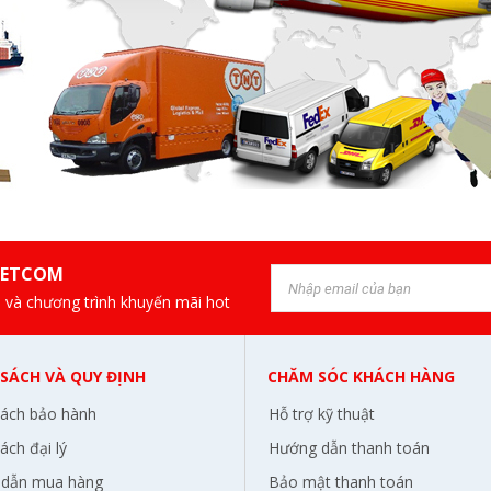
IETCOM
 và chương trình khuyến mãi hot
 SÁCH VÀ QUY ĐỊNH
CHĂM SÓC KHÁCH HÀNG
sách bảo hành
Hỗ trợ kỹ thuật
ách đại lý
Hướng dẫn thanh toán
dẫn mua hàng
Bảo mật thanh toán