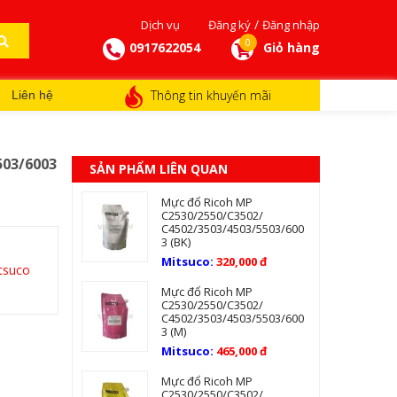
/
Dịch vụ
Đăng ký
Đăng nhập
0
0917622054
Giỏ hàng
Thông tin khuyến mãi
Liên hệ
503/6003
SẢN PHẨM LIÊN QUAN
Mực đổ Ricoh MP
C2530/2550/C3502/
C4502/3503/4503/5503/600
3 (BK)
Mitsuco:
320,000 đ
tsuco
Mực đổ Ricoh MP
C2530/2550/C3502/
C4502/3503/4503/5503/600
3 (M)
Mitsuco:
465,000 đ
Mực đổ Ricoh MP
C2530/2550/C3502/