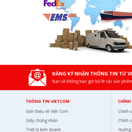
ĐĂNG KÝ NHẬN THÔNG TIN TỪ V
Bạn sẽ không bao giờ bỏ lỡ các sản phẩm
THÔNG TIN VIETCOM
CHÍNH
Giới thiệu về Việt Com
Chính 
Giấy chứng nhận
Chính s
Triết lý kinh doanh
Hướng 