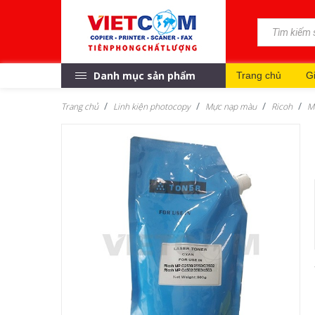
Danh mục sản phẩm
Trang chủ
Gi
Trang chủ
Linh kiện photocopy
Mực nạp màu
Ricoh
M