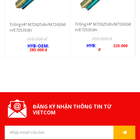
Trống HP M72625dn/M72630d
Trống HP M72625dn/M72630d
n/E72535dn
n/E72535dn
255.000 đ
315.000 đ
HYB:
HYB-OEM:
225.000
đ
285.000 đ
ĐĂNG KÝ NHẬN THÔNG TIN TỪ
VIETCOM