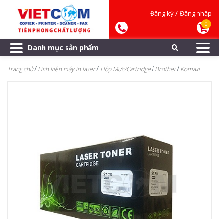
/
Đăng ký
Đăng nhập
0
Danh mục sản phẩm
Trang chủ
Linh kiện máy in laser
Hộp Mực/Cartridge
Brother
Komaxi