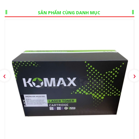
SẢN PHẨM CÙNG DANH MỤC
‹
›