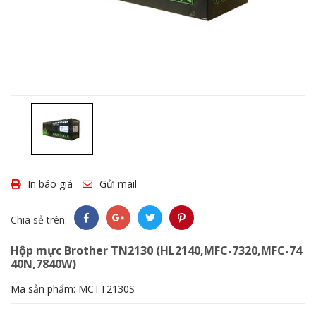
In báo giá
Gửi mail
Chia sẻ trên:
Hộp mực Brother TN2130 (HL2140,MFC-7320,MFC-74
40N,7840W)
Mã sản phẩm:
MCTT2130S