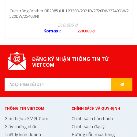
Cụm trống Brother DR2385 (HL-L2320D/2321D/2720DW/2740DW/2
520DW/2540DN)
310.000 đ
Komaxi:
270.000 đ
ĐĂNG KÝ NHẬN THÔNG TIN TỪ
VIETCOM
THÔNG TIN VIETCOM
CHÍNH SÁCH VÀ QUY ĐỊNH
Giới thiệu về Việt Com
Chính sách bảo hành
Giấy chứng nhận
Chính sách đại lý
Triết lý kinh doanh
Hướng dẫn mua hàng