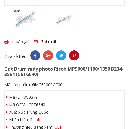
In báo giá
Gửi mail
Chia sẻ trên:
Gạt Drum máy photo Ricoh MP9000/1100/1350 B234-
3564 (CET6640)
Mã sản phẩm:
GMCF9000CC00
Mã ID : VC0379
Mã OEM : CET6640
Xuất xứ : Trung Quốc
Nhãn hiệu:
Ricoh
Thương hiệu đang xem:
CET