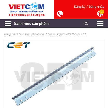
/
Đăng ký
Đăng nhập
0
Danh mục sản phẩm
Trang chủ
Linh kiện photocopy
Gạt mực/gạt Belt
Ricoh
CET