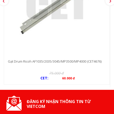
‹
›
Gạt Drum Ricoh AF1035/2035/3045/MP3500/MP4000 (CET4676)
75.000 đ
CET:
60.000 đ
ĐĂNG KÝ NHẬN THÔNG TIN TỪ
VIETCOM