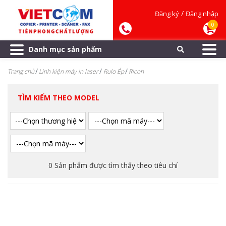
/
Đăng ký
Đăng nhập
0
Danh mục sản phẩm
Trang chủ
Linh kiện máy in laser
Rulo Ép
Ricoh
TÌM KIẾM THEO MODEL
0 Sản phẩm được tìm thấy theo tiêu chí