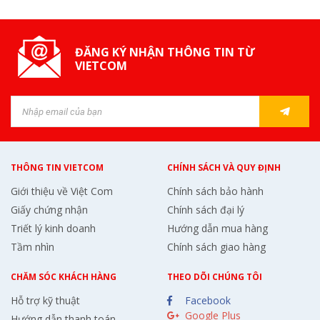
ĐĂNG KÝ NHẬN THÔNG TIN TỪ
VIETCOM
THÔNG TIN VIETCOM
CHÍNH SÁCH VÀ QUY ĐỊNH
Giới thiệu về Việt Com
Chính sách bảo hành
Giấy chứng nhận
Chính sách đại lý
Triết lý kinh doanh
Hướng dẫn mua hàng
Tầm nhìn
Chính sách giao hàng
CHĂM SÓC KHÁCH HÀNG
THEO DÕI CHÚNG TÔI
Hỗ trợ kỹ thuật
Facebook
Google Plus
Hướng dẫn thanh toán