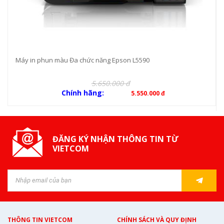
Máy in phun màu Đa chức năng Epson L5590
5.650.000 đ
Chính hãng:
5.550.000 đ
ĐĂNG KÝ NHẬN THÔNG TIN TỪ
VIETCOM
THÔNG TIN VIETCOM
CHÍNH SÁCH VÀ QUY ĐỊNH