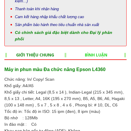
kiệm...)
Thanh toán khi nhận hàng
Cam kết hàng nhập khẩu chất lượng cao
Sản phẩm bảo hành theo tiêu chuẩn nhà sản xuất
Có chính sách giá đặc biệt dành cho Đại lý phân
phối
GIỚI THIỆU CHUNG
BÌNH LUẬN
Máy in phun màu Đa chức năng Epson L4360
Chức năng: In/ Copy/ Scan
Khổ giấy: A4/A5
Khổ giấy chi tiết: Legal (8,5 x 14 ), Indian-Legal (215 x 345 mm),
8,5 x 13 , Letter, A4, 16K (195 x 270 mm), B5, A5, B6, A6, Hagaki
(100 x 148 mm) , 5 x 7 , 5 x 8 , 4 x 6 , Phong bì: # 10, DL, C6
Tốc độ in: Tốc độ in ISO: 15 ipm (đen), 8 ipm (màu)
Bộ nhớ : 128Mb
In đảo mặt : Có
Khay nạp bản gốc tự động (ADF): Không