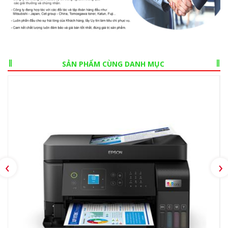
SẢN PHẨM CÙNG DANH MỤC
‹
›