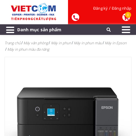
/
Đăng ký
Đăng nhập
0
Danh mục sản phẩm
Trang chủ
Máy văn phòng
Máy in phun
Máy in phun màu
Máy in Epson
Máy in phun màu đa năng