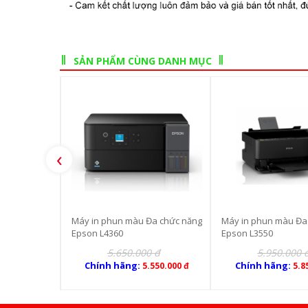
SẢN PHẨM CÙNG DANH MỤC
‹
Đa chức năng
Máy in phun màu Đa chức năng
Máy in phun màu Đa
Epson L4360
Epson L3550
0 đ
5.650.000 đ
5.950.000 
Chính hãng:
Chính hãng:
.550.000 đ
5.550.000 đ
5.8