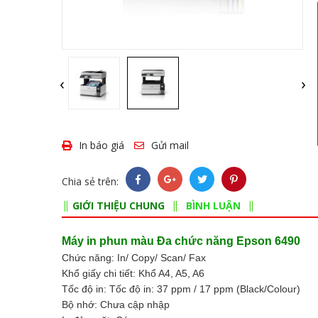
‹
›
In báo giá
Gửi mail
Chia sẻ trên:
GIỚI THIỆU CHUNG
BÌNH LUẬN
Máy in phun màu Đa chức năng Epson 6490
Chức năng: In/ Copy/ Scan/ Fax
Khổ giấy chi tiết: Khổ A4, A5, A6
Tốc độ in: Tốc độ in: 37 ppm / 17 ppm (Black/Colour)
Bộ nhớ: Chưa cập nhập