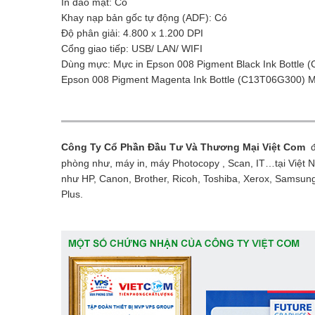
In đảo mặt: Có
Khay nạp bản gốc tự động (ADF): Có
Độ phân giải: 4.800 x 1.200 DPI
Cổng giao tiếp: USB/ LAN/ WIFI
Dùng mực: Mực in Epson 008 Pigment Black Ink Bottle
Epson 008 Pigment Magenta Ink Bottle (C13T06G300) M
Công Ty Cổ Phần Đầu Tư Và Thương Mại Việt Com
đư
phòng như, máy in, máy Photocopy , Scan, IT…tại Việt 
như HP, Canon, Brother, Ricoh, Toshiba, Xerox, Samsung
Plus.