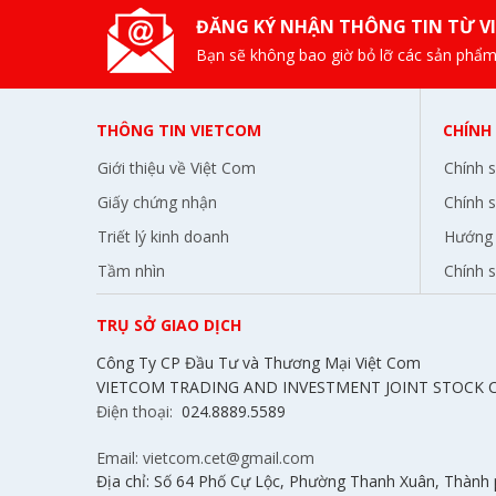
ĐĂNG KÝ NHẬN THÔNG TIN TỪ V
Bạn sẽ không bao giờ bỏ lỡ các sản phẩm
THÔNG TIN VIETCOM
CHÍNH
Giới thiệu về Việt Com
Chính 
Giấy chứng nhận
Chính s
Triết lý kinh doanh
Hướng 
Tầm nhìn
Chính 
TRỤ SỞ GIAO DỊCH
Công Ty CP Đầu Tư và Thương Mại Việt Com
VIETCOM TRADING AND INVESTMENT JOINT STOCK
Điện thoại:
024.8889.5589
Email: vietcom.cet@gmail.com
Địa chỉ: Số 64 Phố Cự Lộc, Phường Thanh Xuân, Thành