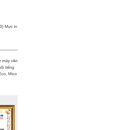
0) Mực in
ư máy văn
ổi tiếng
Eco, Mico