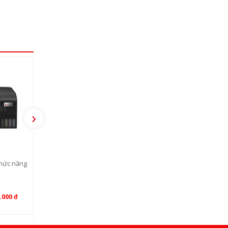
›
hức năng
Máy in phun màu Đa chức năng
Epson L3110 ( Nhập khẩu)
Liên hệ
.000 đ