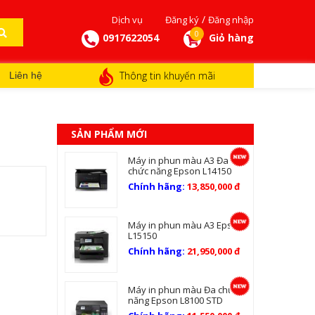
/
Dịch vụ
Đăng ký
Đăng nhập
0
0917622054
Giỏ hàng
Thông tin khuyến mãi
Liên hệ
SẢN PHẨM MỚI
Máy in phun màu A3 Đa
chức năng Epson L14150
Chính hãng:
13,850,000 đ
Máy in phun màu A3 Epson
L15150
Chính hãng:
21,950,000 đ
Máy in phun màu Đa chức
năng Epson L8100 STD