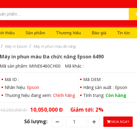
ới thiệu
Sản phẩm
Thương hiệu
Báo giá
Tin tức
Máy in Epson
Máy in phun màu đa năng
Máy in phun màu Đa chức năng Epson 6490
Mã sản phẩm:
MINE6460CH00
Mã khác :
Mã ID :
Mã OEM :
Nhãn hiệu:
Epson
Hãng sản xuất : Epson
Thương hiệu đang xem:
Chính hãng
Tình trạng:
Còn hàng
10,050,000 Đ
Giảm tới: 2%
10,250,000 Đ
Số lượng:
MUA NGAY