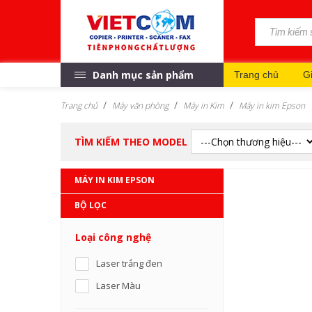
Danh mục sản phẩm
Trang chủ
Gi
Trang chủ
Máy văn phòng
Máy in Kim
Máy in kim Epson
TÌM KIẾM THEO MODEL
MÁY IN KIM EPSON
BỘ LỌC
Loại công nghệ
Laser trắng đen
Laser Màu