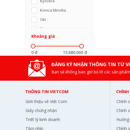
Kyocera
Konica Minolta
Oki
Riso
Khoảng giá
Panasonic
SamSung
0 đ
15.680.000 đ
Ricoh
ĐĂNG KÝ NHẬN THÔNG TIN TỪ V
Sharp
Bạn sẽ không bao giờ bỏ lỡ các sản phẩm
Xerox
Toshiba
THÔNG TIN VIETCOM
CHÍNH
Lexmark
Giới thiệu về Việt Com
Chính 
Olivetti
Giấy chứng nhận
Chính s
BKAV
Triết lý kinh doanh
Hướng 
Pantum
Tầm nhìn
Chính 