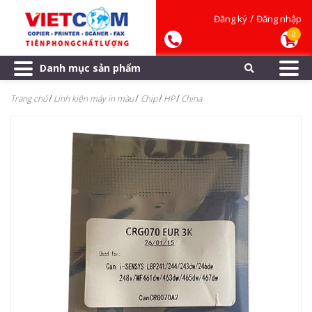
/
Đăng ký
Đăng nhập
0
Danh mục sản phẩm
Trang chủ
Linh kiện máy in màu
Chip
HP
China