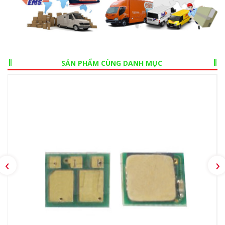
SẢN PHẨM CÙNG DANH MỤC
‹
›