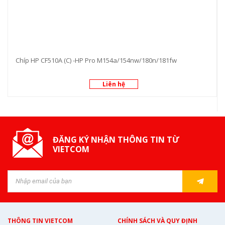
Chíp HP CF510A (C) -HP Pro M154a/154nw/180n/181fw
Liên hệ
ĐĂNG KÝ NHẬN THÔNG TIN TỪ
VIETCOM
THÔNG TIN VIETCOM
CHÍNH SÁCH VÀ QUY ĐỊNH