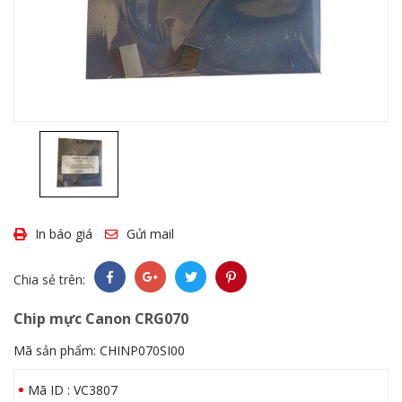
In báo giá
Gửi mail
Chia sẻ trên:
Chip mực Canon CRG070
Mã sản phẩm:
CHINP070SI00
Mã ID : VC3807